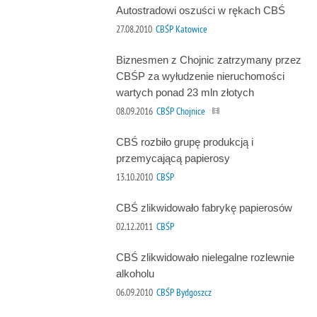
Autostradowi oszuści w rękach CBŚ
27.08.2010
CBŚP Katowice
Biznesmen z Chojnic zatrzymany przez
CBŚP za wyłudzenie nieruchomości
wartych ponad 23 mln złotych
08.09.2016
CBŚP Chojnice
CBŚ rozbiło grupę produkcją i
przemycającą papierosy
13.10.2010
CBŚP
CBŚ zlikwidowało fabrykę papierosów
02.12.2011
CBŚP
CBŚ zlikwidowało nielegalne rozlewnie
alkoholu
06.09.2010
CBŚP Bydgoszcz