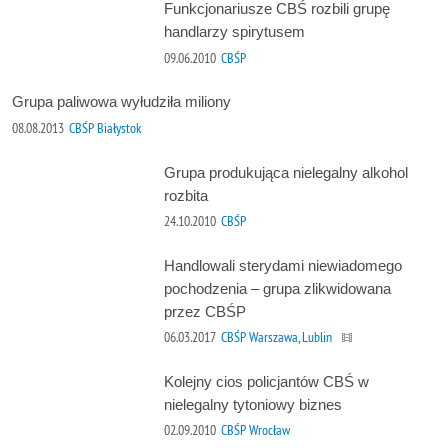
Funkcjonariusze CBŚ rozbili grupę
handlarzy spirytusem
09.06.2010
CBŚP
Grupa paliwowa wyłudziła miliony
08.08.2013
CBŚP Białystok
Grupa produkująca nielegalny alkohol
rozbita
24.10.2010
CBŚP
Handlowali sterydami niewiadomego
pochodzenia – grupa zlikwidowana
przez CBŚP
06.03.2017
CBŚP Warszawa, Lublin
Kolejny cios policjantów CBŚ w
nielegalny tytoniowy biznes
02.09.2010
CBŚP Wrocław