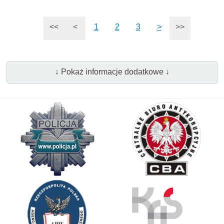
<<
<
1
2
3
>
>>
↓ Pokaż informacje dodatkowe ↓