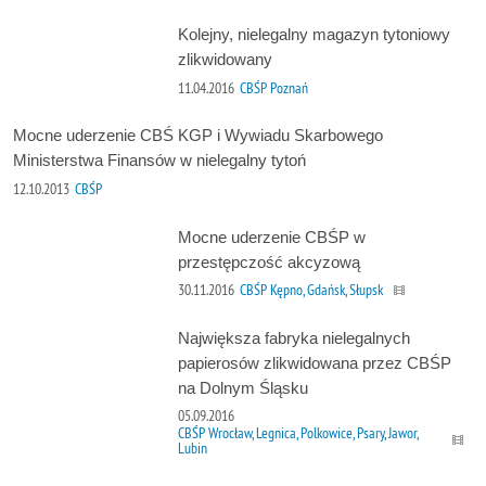
Kolejny, nielegalny magazyn tytoniowy
zlikwidowany
11.04.2016
CBŚP Poznań
Mocne uderzenie CBŚ KGP i Wywiadu Skarbowego
Ministerstwa Finansów w nielegalny tytoń
12.10.2013
CBŚP
Mocne uderzenie CBŚP w
przestępczość akcyzową
30.11.2016
CBŚP Kępno, Gdańsk, Słupsk
Największa fabryka nielegalnych
papierosów zlikwidowana przez CBŚP
na Dolnym Śląsku
05.09.2016
CBŚP Wrocław, Legnica, Polkowice, Psary, Jawor,
Lubin