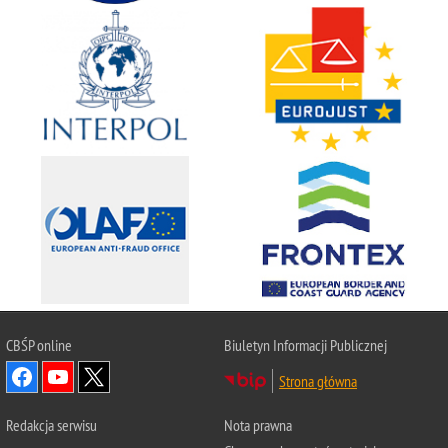
CBŚP
online
Biuletyn Informacji Publicznej
Strona główna
Redakcja serwisu
Nota prawna