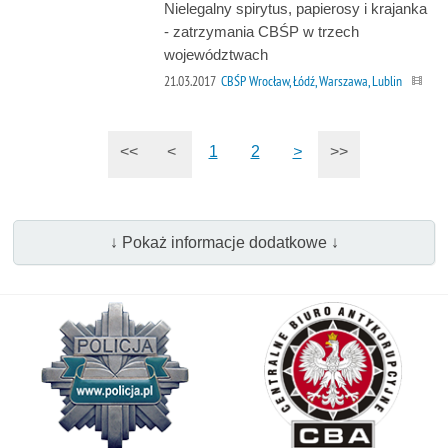
Nielegalny spirytus, papierosy i krajanka
- zatrzymania CBŚP w trzech
województwach
21.03.2017
CBŚP Wrocław, Łódź, Warszawa, Lublin
<<
<
1
2
>
>>
↓ Pokaż informacje dodatkowe ↓