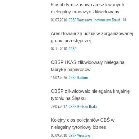
5 osób tymczasowo aresztowanych –
nielegalny magazyn zlikwidowany
01.03.2016
CBŚP Warszawa, Inowrocław, Toruń
Aresztowani za udział w zorganizowanej
grupie przestępczej
02.11.2010
CBŚP
CBŚP i KAS zlikwidowały nielegalną
fabrykę papierosów
16.02.2026
CBŚP Radom
CBŚP zlikwidowało nielegalną krajalnię
tytoniu na Śląsku
29.03.2017
CBŚP Bielsko Biała
Kolejny cios policjantów CBŚ w
nielegalny tytoniowy biznes
02.09.2010
CBŚP Wrocław