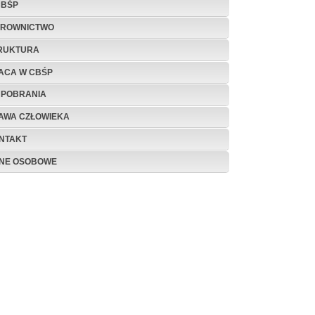
CBŚP
EROWNICTWO
RUKTURA
ACA W CBŚP
 POBRANIA
AWA CZŁOWIEKA
NTAKT
NE OSOBOWE