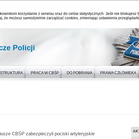
kownikom korzystanie z serwisu oraz do celów statystycznych. Jeśli nie blokujesz t
j, że możesz samodzielnie zarządzać cookies, zmieniając ustawienia przeglądarki
ze Policji
STRUKTURA
PRACA W CBŚP
DO POBRANIA
PRAWA CZŁOWIEKA
AK
iusze CBŚP zabezpieczyli pociski artyleryjskie