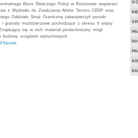
O 
Centralnego Biura Śledczego Policji w Rzeszowie wspierani
gów z Wydziału do Zwalczania Aktów Terroru CBŚP oraz
KI
iego Oddziału Straż Graniczną zabezpieczyli pociski
ST
ie i granaty moździerzowe pochodzące z okresu II wojny
Znajdujący się w nich materiał pirotechniczny mógł
PR
o budowy urządzeń wybuchowych.
DO
ŚP Rzeszów
PR
KO
DA