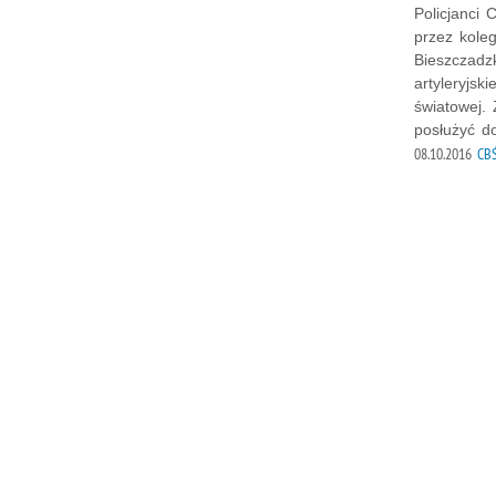
Policjanci 
przez kole
Bieszczadzk
artyleryjsk
światowej. 
posłużyć d
08.10.2016
CB