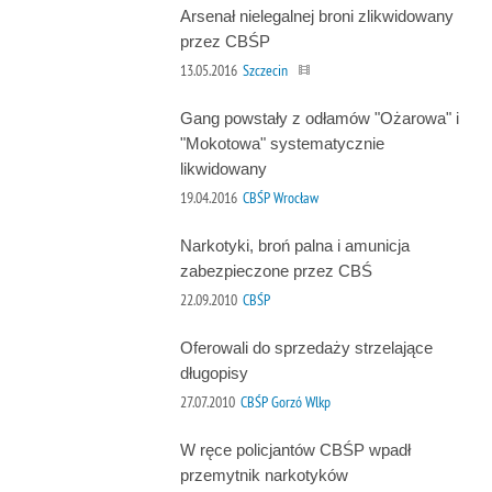
Arsenał nielegalnej broni zlikwidowany
przez CBŚP
13.05.2016
Szczecin
Gang powstały z odłamów "Ożarowa" i
"Mokotowa" systematycznie
likwidowany
19.04.2016
CBŚP Wrocław
Narkotyki, broń palna i amunicja
zabezpieczone przez CBŚ
22.09.2010
CBŚP
Oferowali do sprzedaży strzelające
długopisy
27.07.2010
CBŚP Gorzó Wlkp
W ręce policjantów CBŚP wpadł
przemytnik narkotyków