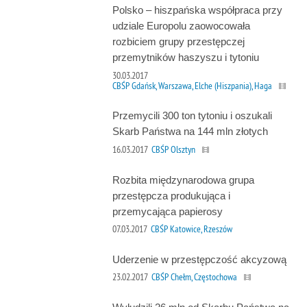
Polsko – hiszpańska współpraca przy
udziale Europolu zaowocowała
rozbiciem grupy przestępczej
przemytników haszyszu i tytoniu
30.03.2017
CBŚP Gdańsk, Warszawa, Elche (Hiszpania), Haga
Przemycili 300 ton tytoniu i oszukali
Skarb Państwa na 144 mln złotych
16.03.2017
CBŚP Olsztyn
Rozbita międzynarodowa grupa
przestępcza produkująca i
przemycająca papierosy
07.03.2017
CBŚP Katowice, Rzeszów
Uderzenie w przestępczość akcyzową
23.02.2017
CBŚP Chełm, Częstochowa