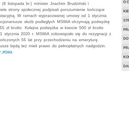
O 
(8 listopada br.) minister Joachim Brudziński i
iele strony społecznej podpisali porozumienie kończące
KI
estacyjną. W ramach wypracowanej umowy od 1 stycznia
ST
nkcjonariusze służb podległych MSWiA otrzymają podwyżkę
55 zł brutto. Kolejna podwyżka w kwocie 500 zł brutto
PR
 1 stycznia 2020 r. MSWiA zobowiązało się do rezygnacji z
DO
ńczonych 55 lat przy przechodzeniu na emeryturę.
iusze będą też mieli prawo do pełnopłatnych nadgodzin.
PR
 , MSWiA
KO
DA