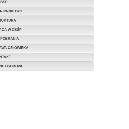
CBŚP
EROWNICTWO
RUKTURA
ACA W CBŚP
 POBRANIA
AWA CZŁOWIEKA
NTAKT
NE OSOBOWE