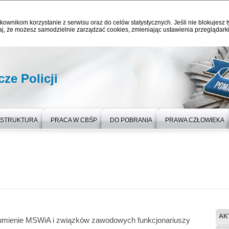
kownikom korzystanie z serwisu oraz do celów statystycznych. Jeśli nie blokujesz t
j, że możesz samodzielnie zarządzać cookies, zmieniając ustawienia przeglądarki
ze Policji
STRUKTURA
PRACA W CBŚP
DO POBRANIA
PRAWA CZŁOWIEKA
AK
umienie MSWiA i związków zawodowych funkcjonariuszy