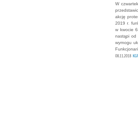
W czwartek 
przedstawic
akcję prot
2019 r. fu
w kwocie 6
nastąpi od
wymogu uko
Funkcjonar
08.11.2018
KGP