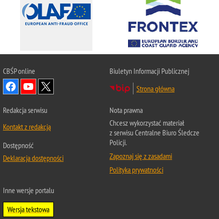
CBŚP
online
Biuletyn Informacji Publicznej
Strona główna
Redakcja serwisu
Nota prawna
Chcesz wykorzystać materiał
Kontakt z redakcją
z serwisu Centralne Biuro Śledcze
Policji.
Dostępność
Zapoznaj się z zasadami
Deklaracja dostępności
Polityka prywatności
Inne wersje portalu
Wersja tekstowa