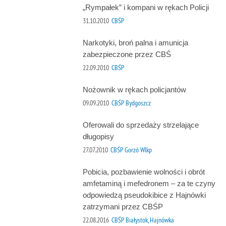
„Rympałek” i kompani w rękach Policji
31.10.2010
CBŚP
Narkotyki, broń palna i amunicja
zabezpieczone przez CBŚ
22.09.2010
CBŚP
Nożownik w rękach policjantów
09.09.2010
CBŚP Bydgoszcz
Oferowali do sprzedaży strzelające
długopisy
27.07.2010
CBŚP Gorzó Wlkp
Pobicia, pozbawienie wolności i obrót
amfetaminą i mefedronem – za te czyny
odpowiedzą pseudokibice z Hajnówki
zatrzymani przez CBŚP
22.08.2016
CBŚP Białystok, Hajnówka