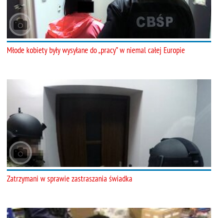
Młode kobiety były wysyłane do „pracy” w niemal całej Europie
Zatrzymani w sprawie zastraszania świadka