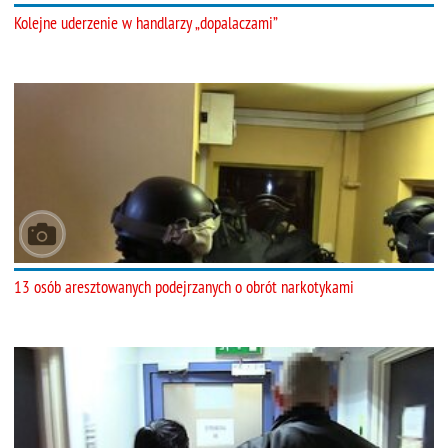
Kolejne uderzenie w handlarzy „dopalaczami”
13 osób aresztowanych podejrzanych o obrót narkotykami