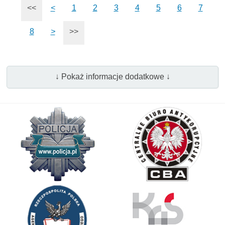
<<
<
1
2
3
4
5
6
7
8
>
>>
↓ Pokaż informacje dodatkowe ↓