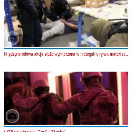
Międzynarodowa akcja służb wymierzona w nielegalny rynek materiałów pirotechnicznych i wybuchowych
CBŚP rozbiło gangi "Gosi" i "Sławka"