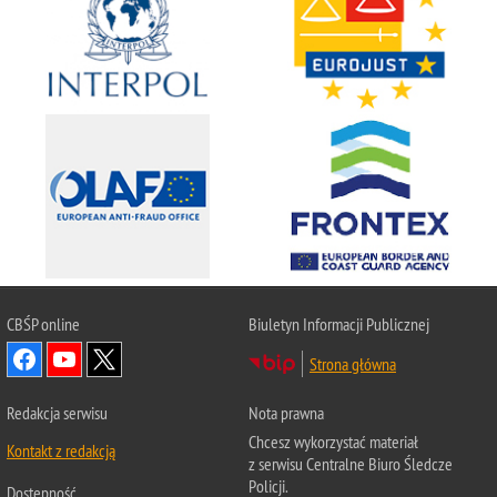
CBŚP
online
Biuletyn Informacji Publicznej
Strona główna
Redakcja serwisu
Nota prawna
Chcesz wykorzystać materiał
Kontakt z redakcją
z serwisu Centralne Biuro Śledcze
Policji.
Dostępność