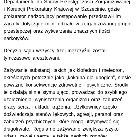
Departamentu do Spraw Przestępczości Zorganizowanej
i Korupcji Prokuratury Krajowej w Szczecinie, gdzie
prokurator nadzorujący postępowanie przedstawił im
zarzuty dotyczące m.in. udziału w zorganizowanej grupie
przestępczej oraz wytwarzania znacznych ilości
narkotyków.
Decyzją sądu wszyscy trzej mężczyźni zostali
tymczasowo aresztowani.
Zażywanie substancji takich jak klofedron i mefedron,
określanych potocznie jako „kokaina dla ubogich”, niesie
poważne konsekwencje zdrowotne i psychiczne. Środki
te działają silnie stymulująco, prowadząc do szybkiego
uzależnienia, wyniszczenia organizmu oraz zaburzeń
pracy serca i układu krążenia. Użytkownicy często
doświadczają stanów lękowych, agresji, paranoi oraz
zaburzeń psychicznych, które mogą utrzymywać się
długotrwale. Regularne zażywanie zwiększa ryzyko
udaru, zawału serca, a także nagłych zgonów,