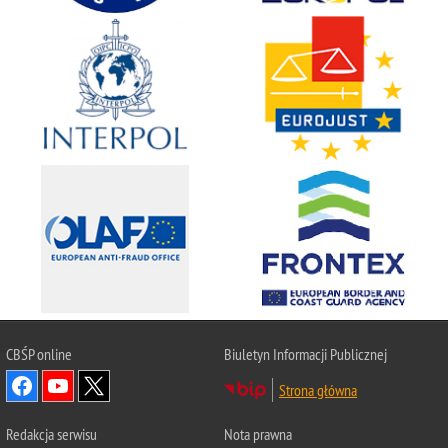
CBŚP
online
Biuletyn Informacji Publicznej
Strona główna
Redakcja serwisu
Nota prawna