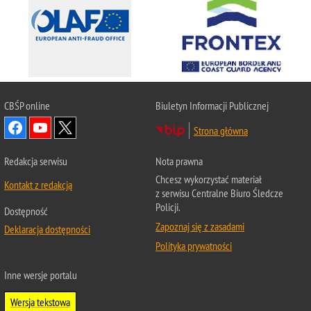
CBŚP
online
Biuletyn Informacji Publicznej
Strona główna
Redakcja serwisu
Nota prawna
Chcesz wykorzystać materiał
Kontakt z redakcją
z serwisu Centralne Biuro Śledcze
Policji.
Dostępność
Zapoznaj się z zasadami
Deklaracja dostępności
Polityka prywatności
Inne wersje portalu
Wersja tekstowa