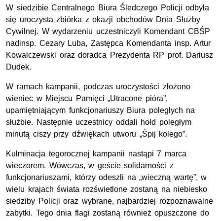
W siedzibie Centralnego Biura Śledczego Policji odbyła
się uroczysta zbiórka z okazji obchodów Dnia Służby
Cywilnej. W wydarzeniu uczestniczyli Komendant CBŚP
nadinsp. Cezary Luba, Zastępca Komendanta insp. Artur
Kowalczewski oraz doradca Prezydenta RP prof. Dariusz
Dudek.
W ramach kampanii, podczas uroczystości złożono
wieniec w Miejscu Pamięci „Utracone pióra”,
upamiętniającym funkcjonariuszy Biura poległych na
służbie. Następnie uczestnicy oddali hołd poległym
minutą ciszy przy dźwiękach utworu „Śpij kolego”.
Kulminacja tegorocznej kampanii nastąpi 7 marca
wieczorem. Wówczas, w geście solidarności z
funkcjonariuszami, którzy odeszli na „wieczną wartę”, w
wielu krajach świata rozświetlone zostaną na niebiesko
siedziby Policji oraz wybrane, najbardziej rozpoznawalne
zabytki. Tego dnia flagi zostaną również opuszczone do