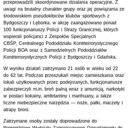
przeprowadzili skoordynowane działania operacyjne. Z
uwagi na brutalny charakter grupy oraz jej powiązania ze
środowiskiem pseudokibiców klubów sportowych z
Bydgoszczy i Lęborka, w akcję zaangażowano ponad
100 funkcjonariuszy Policji i Straży Granicznej, których
wspierali policjanci z Zespołów Specjalnych
CBŚP, Centralnego Pododdziału Kontrterrorystycznego
Policji BOA oraz z Samodzielnych Pododdziałów
Kontrterrorystycznych Policji z Bydgoszczy i Gdańska.
W wyniku działań zatrzymano 21 osób w wieku od 22
do 62 lat. Podczas przeszukań miejsc zamieszkania oraz
lokali użytkowanych przez podejrzanych, funkcjonariusze
zabezpieczyli m.in. broń palną wraz z amunicją, narkotyki
w postaci kokainy, amfetaminy i marihuany, a także
liczne niebezpieczne narzędzia — noże, pałki, maczety i
atrapy broni.
Zatrzymane osoby zostały doprowadzone do
Pomorskiego Wydziału Zamiejscowego Departamentu ds.