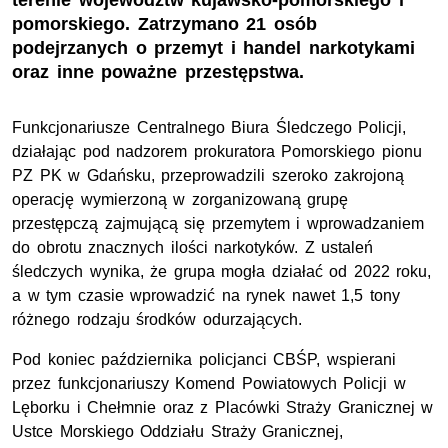
terenie województw kujawsko-pomorskiego i
pomorskiego. Zatrzymano 21 osób
podejrzanych o przemyt i handel narkotykami
oraz inne poważne przestępstwa.
Funkcjonariusze Centralnego Biura Śledczego Policji,
działając pod nadzorem prokuratora Pomorskiego pionu
PZ PK w Gdańsku, przeprowadzili szeroko zakrojoną
operację wymierzoną w zorganizowaną grupę
przestępczą zajmującą się przemytem i wprowadzaniem
do obrotu znacznych ilości narkotyków. Z ustaleń
śledczych wynika, że grupa mogła działać od 2022 roku,
a w tym czasie wprowadzić na rynek nawet 1,5 tony
różnego rodzaju środków odurzających.
Pod koniec października policjanci CBŚP, wspierani
przez funkcjonariuszy Komend Powiatowych Policji w
Lęborku i Chełmnie oraz z Placówki Straży Granicznej w
Ustce Morskiego Oddziału Straży Granicznej,