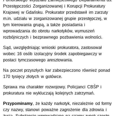
Przestępczości Zorganizowanej i Korupcji Prokuratury
Krajowej w Gdańsku. Prokurator przedstawił im zarzuty
m.in. udziału w zorganizowanej grupie przestępczej, w
tym kierowania grupą, a także posiadania i
wprowadzania do obrotu narkotyków, wymuszeń
rozbójniczych i bezprawnego pozbawienia wolności.
Sąd, uwzględniając wnioski prokuratora, zastosował
wobec 16 osób izolacyjny środek zapobiegawczy w
postaci tymczasowego aresztowania.
Na poczet przyszłych kar zabezpieczono również ponad
170 tysięcy złotych w gotówce.
Sprawa ma charakter rozwojowy. Policjanci CBŚP i
prokuratura nie wykluczają kolejnych zatrzymań.
Przypominamy
, że każdy narkotyk, niezależnie od formy
czy nazwy, stanowi poważne zagrożenie dla zdrowia i
życia. Substancje wprowadzane na czarny rynek często