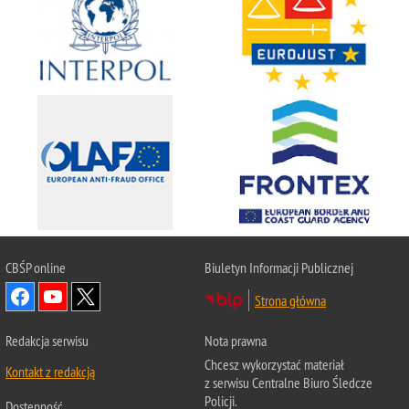
CBŚP
online
Biuletyn Informacji Publicznej
Strona główna
Redakcja serwisu
Nota prawna
Chcesz wykorzystać materiał
Kontakt z redakcją
z serwisu Centralne Biuro Śledcze
Policji.
Dostępność