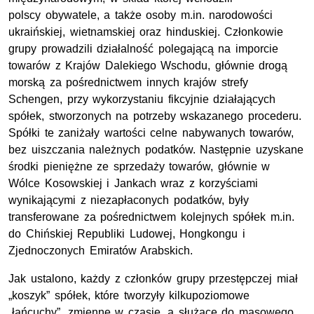
polscy obywatele, a także osoby m.in. narodowości
ukraińskiej, wietnamskiej oraz hinduskiej. Członkowie
grupy prowadzili działalność polegającą na imporcie
towarów z Krajów Dalekiego Wschodu, głównie drogą
morską za pośrednictwem innych krajów strefy
Schengen, przy wykorzystaniu fikcyjnie działających
spółek, stworzonych na potrzeby wskazanego procederu.
Spółki te zaniżały wartości celne nabywanych towarów,
bez uiszczania należnych podatków. Następnie uzyskane
środki pieniężne ze sprzedaży towarów, głównie w
Wólce Kosowskiej i Jankach wraz z korzyściami
wynikającymi z niezapłaconych podatków, były
transferowane za pośrednictwem kolejnych spółek m.in.
do Chińskiej Republiki Ludowej, Hongkongu i
Zjednoczonych Emiratów Arabskich.
Jak ustalono, każdy z członków grupy przestępczej miał
„koszyk” spółek, które tworzyły kilkupoziomowe
„łańcuchy”, zmienne w czasie, a służące do masowego