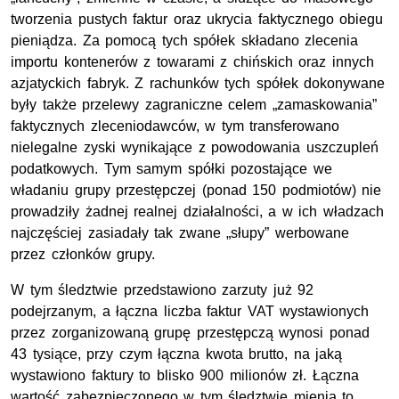
tworzenia pustych faktur oraz ukrycia faktycznego obiegu
pieniądza. Za pomocą tych spółek składano zlecenia
importu kontenerów z towarami z chińskich oraz innych
azjatyckich fabryk. Z rachunków tych spółek dokonywane
były także przelewy zagraniczne celem „zamaskowania”
faktycznych zleceniodawców, w tym transferowano
nielegalne zyski wynikające z powodowania uszczupleń
podatkowych. Tym samym spółki pozostające we
władaniu grupy przestępczej (ponad 150 podmiotów) nie
prowadziły żadnej realnej działalności, a w ich władzach
najczęściej zasiadały tak zwane „słupy” werbowane
przez członków grupy.
W tym śledztwie przedstawiono zarzuty już 92
podejrzanym, a łączna liczba faktur VAT wystawionych
przez zorganizowaną grupę przestępczą wynosi ponad
43 tysiące, przy czym łączna kwota brutto, na jaką
wystawiono faktury to blisko 900 milionów zł. Łączna
wartość zabezpieczonego w tym śledztwie mienia to