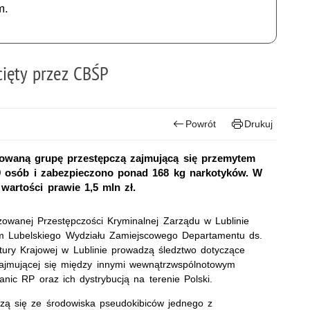
m.
ięty przez CBŚP
Powrót
Drukuj
zowaną grupę przestępczą zajmującą się przemytem
9 osób i zabezpieczono ponad 168 kg narkotyków. W
wartości prawie 1,5 mln zł.
owanej Przestępczości Kryminalnej Zarządu w Lublinie
em Lubelskiego Wydziału Zamiejscowego Departamentu ds.
atury Krajowej w Lublinie prowadzą śledztwo dotyczące
 zajmującej się między innymi wewnątrzwspólnotowym
nic RP oraz ich dystrybucją na terenie Polski.
zą się ze środowiska pseudokibiców jednego z