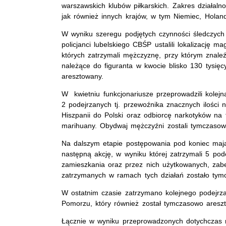
warszawskich klubów piłkarskich. Zakres działalno
jak również innych krajów, w tym Niemiec, Holandi
W wyniku szeregu podjętych czynności śledczych
policjanci lubelskiego CBŚP ustalili lokalizację 
których zatrzymali mężczyznę, przy którym znal
należące do figuranta w kwocie blisko 130 tysię
aresztowany.
W kwietniu funkcjonariusze przeprowadzili kolejn
2 podejrzanych tj. przewoźnika znacznych ilości 
Hiszpanii do Polski oraz odbiorcę narkotyków na 
marihuany. Obydwaj mężczyźni zostali tymczasow
Na dalszym etapie postępowania pod koniec maja
następną akcję, w wyniku której zatrzymali 5 pod
zamieszkania oraz przez nich użytkowanych, zabe
zatrzymanych w ramach tych działań zostało ty
W ostatnim czasie zatrzymano kolejnego podejrza
Pomorzu, który również został tymczasowo ares
Łącznie w wyniku przeprowadzonych dotychczas re