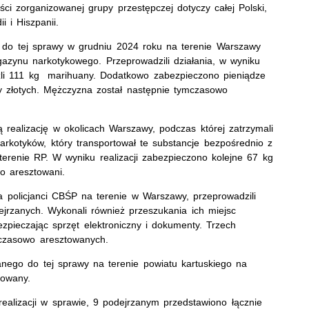
ści zorganizowanej grupy przestępczej dotyczy całej Polski,
i i Hiszpanii.
 do tej sprawy w grudniu 2024 roku na terenie Warszawy
magazynu narkotykowego. Przeprowadzili działania, w wyniku
eźli 111 kg marihuany. Dodatkowo zabezpieczono pieniądze
cy złotych. Mężczyzna został następnie tymczasowo
ą realizację w okolicach Warszawy, podczas której zatrzymali
narkotyków, który transportował te substancje bezpośrednio z
terenie RP. W wyniku realizacji zabezpieczono kolejne 67 kg
o aresztowani.
 policjanci CBŚP na terenie w Warszawy, przeprowadzili
ejrzanych. Wykonali również przeszukania ich miejsc
zpieczając sprzęt elektroniczny i dokumenty. Trzech
mczasowo aresztowanych.
nego do tej sprawy na terenie powiatu kartuskiego na
ztowany.
alizacji w sprawie, 9 podejrzanym przedstawiono łącznie