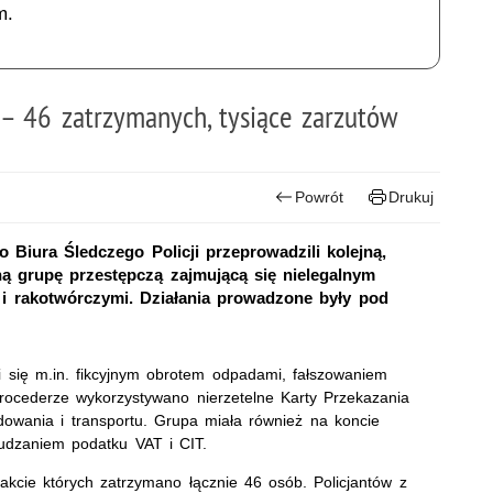
m.
– 46 zatrzymanych, tysiące zarzutów
Powrót
Drukuj
 Biura Śledczego Policji przeprowadzili kolejną,
 grupę przestępczą zajmującą się nielegalnym
i rakotwórczymi. Działania prowadzone były pod
li się m.in. fikcyjnym obrotem odpadami, fałszowaniem
ocederze wykorzystywano nierzetelne Karty Przekazania
dowania i transportu. Grupa miała również na koncie
udzaniem podatku VAT i CIT.
rakcie których zatrzymano łącznie 46 osób. Policjantów z