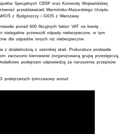
espołów Specjalnych CBŚP oraz Komendy Wojewódzkiej
 również przedstawicieli Warmińsko-Mazurskiego Urzędu
 WIOŚ z Bydgoszczy i GIOŚ z Warszawy.
stawiła ponad 600 fikcyjnych faktur VAT na kwotę
ni nielegalnie przewozili odpady niebezpieczne, w tym
nie dla odpadów innych niż niebezpieczne.
z działalnością o szerokiej skali. Prokuratura postawiła
bom zarzucono kierowanie zorganizowaną grupą przestępczą,
. Dodatkowo podejrzani odpowiedzą za naruszenia przepisów
3 podejrzanych tymczasowy areszt.