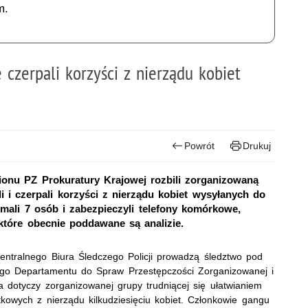
m.
 czerpali korzyści z nierządu kobiet
Powrót
Drukuj
ionu PZ Prokuratury Krajowej rozbili zorganizowaną
li i czerpali korzyści z nierządu kobiet wysyłanych do
ymali 7 osób i zabezpieczyli telefony komórkowe,
 które obecnie poddawane są analizie.
entralnego Biura Śledczego Policji prowadzą śledztwo pod
go Departamentu do Spraw Przestępczości Zorganizowanej i
a dotyczy zorganizowanej grupy trudniącej się ułatwianiem
tkowych z nierządu kilkudziesięciu kobiet. Członkowie gangu