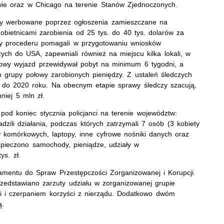
awie oraz w Chicago na terenie Stanów Zjednoczonych.
yły werbowane poprzez ogłoszenia zamieszczane na
obietnicami zarobienia od 25 tys. do 40 tys. dolarów za
zy procederu pomagali w przygotowaniu wniosków
zych do USA, zapewniali również na miejscu kilka lokali, w
dowy wyjazd przewidywał pobyt na minimum 6 tygodni, a
 grupy połowy zarobionych pieniędzy. Z ustaleń śledczych
5 do 2020 roku. Na obecnym etapie sprawy śledczy szacują,
mniej 5 mln zł.
d koniec stycznia policjanci na terenie województw:
zili działania, podczas których zatrzymali 7 osób (3 kobiety
w komórkowych, laptopy, inne cyfrowe nośniki danych oraz
zpieczono samochody, pieniądze, udziały w
tys. zł.
mentu do Spraw Przestępczości Zorganizowanej i Korupcji
zedstawiano zarzuty udziału w zorganizowanej grupie
cji i czerpaniem korzyści z nierządu. Dodatkowo dwóm
ą.