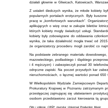
działali głownie w Gliwicach, Katowicach, Warsz
Z ustaleń śledczych wynika, że młode kobiety b
popularnych portalach erotycznych. Były kuszone 
pracę w „komfortowych warunkach”. Organizator
aplikujących o wizę oraz w zakupie biletów lotnic
których kobiety mogły świadczyć usługi. Standar
kobiety były zobowiązane do oddawania członkom
wynika, że taka działalność mogła trwać od 201
że organizatorzy procederu mogli zarobić co naj
Na podstawie zebranego materiału dowodowego, po
mazowieckiego, podlaskiego i śląskiego przeprowad
i 4 mężczyzn) i zabezpieczyli ponad 30 telefonó
odręczne zapiski. Na poczet przyszłych kar zabe
nieruchomościach, o łącznej wartości ponad 650 
W Wielkopolskim Wydziale Zamiejscowym Departa
Prokuratury Krajowej w Poznaniu zatrzymanym pr
przestępczej zajmującej się ułatwianiem prostytu
osobom przedstawiono zarzut kierowania tą grup
Film i zdjęcia: CBŚP; muzyka: Universal Production Music