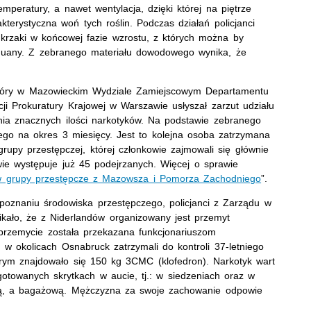
mperatury, a nawet wentylacja, dzięki której na piętrze
erystyczna woń tych roślin. Podczas działań policjanci
2 krzaki w końcowej fazie wzrostu, z których można by
ihuany. Z zebranego materiału dowodowego wynika, że
który w Mazowieckim Wydziale Zamiejscowym Departamentu
ji Prokuratury Krajowej w Warszawie usłyszał zarzut udziału
nia znacznych ilości narkotyków. Na podstawie zebranego
go na okres 3 miesięcy. Jest to kolejna osoba zatrzymana
upy przestępczej, której członkowie zajmowali się głównie
wie występuje już 45 podejrzanych. Więcej o sprawie
w grupy przestępcze z Mazowsza i Pomorza Zachodniego
”.
oznaniu środowiska przestępczego, policjanci z Zarządu w
ikało, że z Niderlandów organizowany jest przemyt
przemycie została przekazana funkcjonariuszom
 w okolicach Osnabruck zatrzymali do kontroli 37-letniego
ym znajdowało się 150 kg 3CMC (klofedron). Narkotyk wart
ygotowanych skrytkach w aucie, tj.: w siedzeniach oraz w
ską, a bagażową. Mężczyzna za swoje zachowanie odpowie