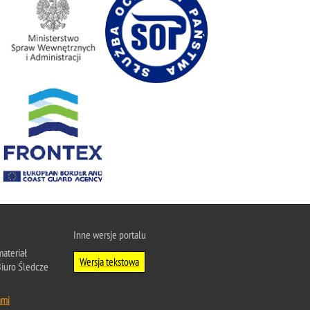
Inne wersje portalu
ateriał
Wersja tekstowa
Biuro Śledcze
ami