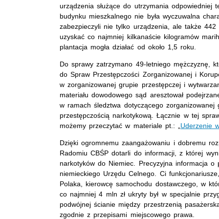
urządzenia służące do utrzymania odpowiedniej te
budynku mieszkalnego nie była wyczuwalna charakt
zabezpieczyli nie tylko urządzenia, ale także 44
uzyskać co najmniej kilkanaście kilogramów mar
plantacja mogła działać od około 1,5 roku.
Do sprawy zatrzymano 49-letniego mężczyznę, 
do Spraw Przestępczości Zorganizowanej i Korupc
w zorganizowanej grupie przestępczej i wytwarza
materiału dowodowego sąd aresztował podejrzane
w ramach śledztwa dotyczącego zorganizowanej gr
przestępczością narkotykową. Łącznie w tej spra
możemy przeczytać w materiale pt.: „
Uderzenie 
Dzięki ogromnemu zaangażowaniu i dobremu rozp
Radomiu CBŚP dotarli do informacji, z której wyn
narkotyków do Niemiec. Precyzyjna informacja o 
niemieckiego Urzędu Celnego. Ci funkcjonariusze,
Polaka, kierowcę samochodu dostawczego, w któr
co najmniej 4 mln zł ukryty był w specjalnie prz
podwójnej ścianie między przestrzenią pasażer
zgodnie z przepisami miejscowego prawa.