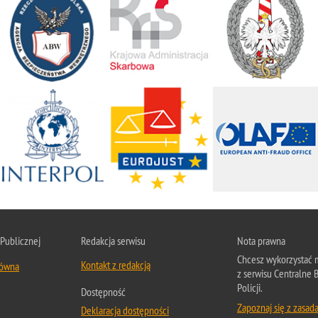
 Publicznej
Redakcja serwisu
Nota prawna
Chcesz wykorzystać m
Kontakt z redakcją
łówna
z serwisu Centralne 
Policji.
Dostępność
Zapoznaj się z zasad
Deklaracja dostępności