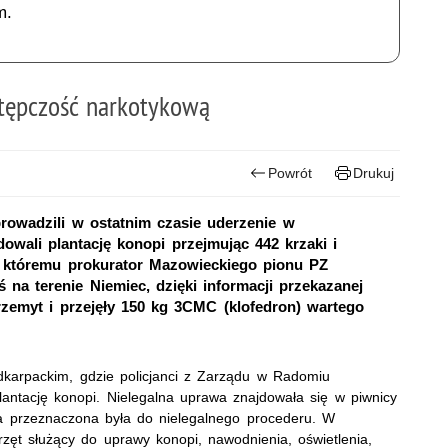
m.
tępczość narkotykową
Powrót
Drukuj
owadzili w ostatnim czasie uderzenie w
owali plantację konopi przejmując 442 krzaki i
, któremu prokurator Mazowieckiego pionu PZ
ś na terenie Niemiec, dzięki informacji przekazanej
zemyt i przejęły 150 kg 3CMC (klofedron) wartego
dkarpackim, gdzie policjanci z Zarządu w Radomiu
plantację konopi. Nielegalna uprawa znajdowała się w piwnicy
a przeznaczona była do nielegalnego procederu. W
rzęt służący do uprawy konopi, nawodnienia, oświetlenia,