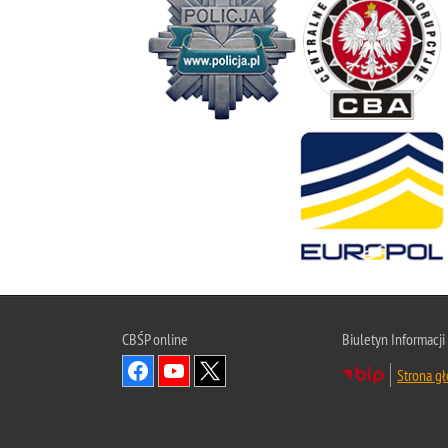
CBŚP
online
Biuletyn Informacji
Strona g