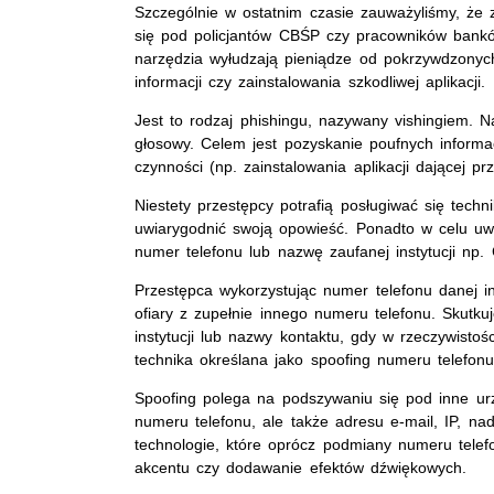
Szczególnie w ostatnim czasie zauważyliśmy, że 
się pod policjantów CBŚP czy pracowników banków
narzędzia wyłudzają pieniądze od pokrzywdzonyc
informacji czy zainstalowania szkodliwej aplikacji.
Jest to rodzaj phishingu, nazywany vishingiem. Na
głosowy. Celem jest pozyskanie poufnych informac
czynności (np. zainstalowania aplikacji dającej p
Niestety przestępcy potrafią posługiwać się techn
uwiarygodnić swoją opowieść. Ponadto w celu uwiar
numer telefonu lub nazwę zaufanej instytucji np.
Przestępca wykorzystując numer telefonu danej ins
ofiary z zupełnie innego numeru telefonu. Skutkuj
instytucji lub nazwy kontaktu, gdy w rzeczywist
technika określana jako spoofing numeru telefonu
Spoofing polega na podszywaniu się pod inne ur
numeru telefonu, ale także adresu e-mail, IP, n
technologie, które oprócz podmiany numeru telef
akcentu czy dodawanie efektów dźwiękowych.