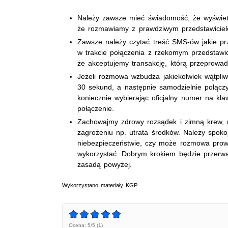
Należy zawsze mieć świadomość, że wyświet
że rozmawiamy z prawdziwym przedstawicie
Zawsze należy czytać treść SMS-ów jakie prz
w trakcie połączenia z rzekomym przedstawici
że akceptujemy transakcję, którą przeprowad
Jeżeli rozmowa wzbudza jakiekolwiek wątpliw
30 sekund, a następnie samodzielnie połączyć
koniecznie wybierając oficjalny numer na kl
połączenie.
Zachowajmy zdrowy rozsądek i zimną krew, n
zagrożeniu np. utrata środków. Należy spok
niebezpieczeństwie, czy może rozmowa prowa
wykorzystać. Dobrym krokiem będzie przerwa
zasadą powyżej.
Wykorzystano materiały KGP
Ocena: 5/5 (1)