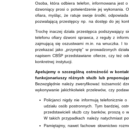
Osoba, która odbiera telefon, informowana jest 
dzwoniący prosi o potwierdzenie jej wykonania. 
ofiara, myśląc, że ratuje swoje środki, odpowia
pozwalającą przestępcy np. na dostęp do jej kont
Trochę inaczej działa przestępca podszywający s
telefonu ofiary dzwoni sprawca, z reguły z info
zajmującą się oszustwami m.in. na wnuczka. I to
przekazać jako „przynętę” w prowadzonych dział
napisem CBŚP przedstawiane ofierze, czy też od
konkretnej instytucji.
Apelujemy o szczególną ostrożność w kontakt
funkcjonariuszy różnych służb lub proponuj
Bezwzględnie należy zweryfikować tożsamość dz
wykonywanie jakichkolwiek przelewów, czy podaw
Policjanci nigdy nie informują telefonicznie
udziału osób postronnych. Tym bardziej, os
przedstawicieli służb czy banków, proszą o 
W takich przypadkach należy natychmiast po
Pamiętajmy, nawet fachowe słownictwo rozm