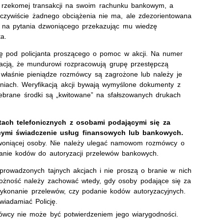
o rzekomej transakcji na swoim rachunku bankowym, a
Oczywiście żadnego obciążenia nie ma, ale zdezorientowana
da na pytania dzwoniącego przekazując mu wiedzę
a.
ię pod policjanta proszącego o pomoc w akcji. Na numer
rmacją, że mundurowi rozpracowują grupę przestępczą
 właśnie pieniądze rozmówcy są zagrożone lub należy je
aniach. Weryfikacją akcji bywają wymyślone dokumenty z
ebrane środki są „kwitowane” na sfałszowanych drukach
ach telefonicznych z osobami podającymi się za
ącymi świadczenie usług finansowych lub bankowych.
woniącej osoby. Nie należy ulegać namowom rozmówcy o
anie kodów do autoryzacji przelewów bankowych.
 o prowadzonych tajnych akcjach i nie proszą o branie w nich
trożność należy zachować wtedy, gdy osoby podające się za
wykonanie przelewów, czy podanie kodów autoryzacyjnych.
wiadamiać Policję.
ówcy nie może być potwierdzeniem jego wiarygodności.