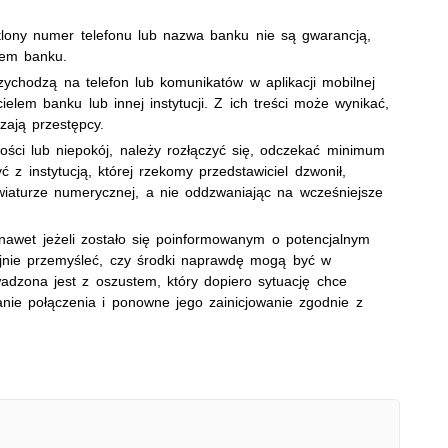
lony numer telefonu lub nazwa banku nie są gwarancją,
lem banku.
ychodzą na telefon lub komunikatów w aplikacji mobilnej
elem banku lub innej instytucji. Z ich treści może wynikać,
zają przestępcy.
ości lub niepokój, należy rozłączyć się, odczekać minimum
 z instytucją, której rzekomy przedstawiciel dzwonił,
awiaturze numerycznej, a nie oddzwaniając na wcześniejsze
awet jeżeli zostało się poinformowanym o potencjalnym
ojnie przemyśleć, czy środki naprawdę mogą być w
dzona jest z oszustem, który dopiero sytuację chce
nie połączenia i ponowne jego zainicjowanie zgodnie z