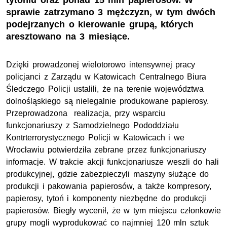
tytoniu oraz ponad 15 mln papierosów. W
sprawie zatrzymano 3 mężczyzn, w tym dwóch
podejrzanych o kierowanie grupą, których
aresztowano na 3 miesiące.
Dzięki prowadzonej wielotorowo intensywnej pracy
policjanci z Zarządu w Katowicach Centralnego Biura
Śledczego Policji ustalili, że na terenie województwa
dolnośląskiego są nielegalnie produkowane papierosy.
Przeprowadzona realizacja, przy wsparciu
funkcjonariuszy z Samodzielnego Pododdziału
Kontrterrorystycznego Policji w Katowicach i we
Wrocławiu potwierdziła zebrane przez funkcjonariuszy
informacje. W trakcie akcji funkcjonariusze weszli do hali
produkcyjnej, gdzie zabezpieczyli maszyny służące do
produkcji i pakowania papierosów, a także kompresory,
papierosy, tytoń i komponenty niezbędne do produkcji
papierosów. Biegły wycenił, że w tym miejscu członkowie
grupy mogli wyprodukować co najmniej 120 mln sztuk