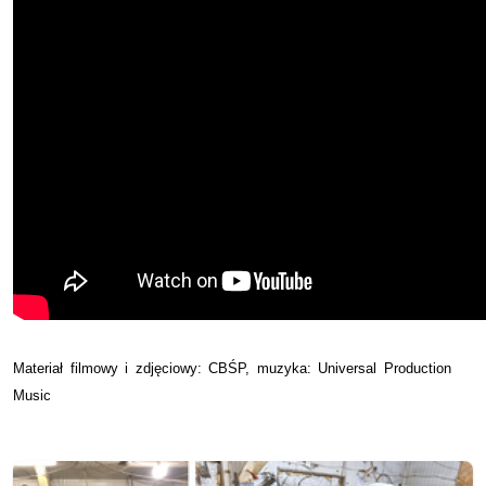
Materiał filmowy i zdjęciowy: CBŚP, muzyka: Universal Production
Music