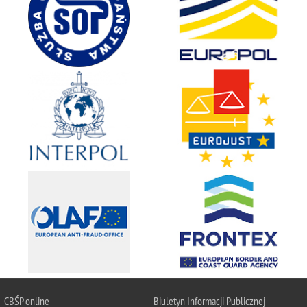
CBŚP
online
Biuletyn Informacji Publicznej