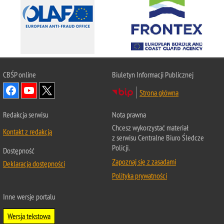
CBŚP
online
Biuletyn Informacji Publicznej
Strona główna
Redakcja serwisu
Nota prawna
Chcesz wykorzystać materiał
Kontakt z redakcją
z serwisu Centralne Biuro Śledcze
Policji.
Dostępność
Zapoznaj się z zasadami
Deklaracja dostępności
Polityka prywatności
Inne wersje portalu
Wersja tekstowa