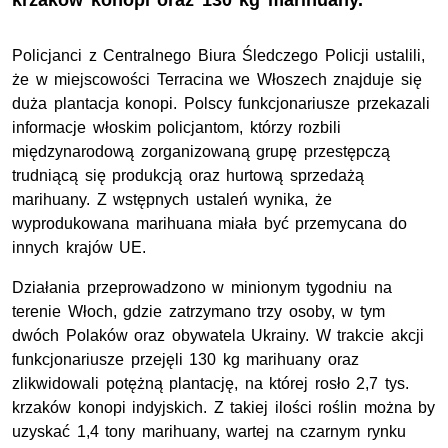
krzaków konopi oraz 130 kg marihuany.
Policjanci z Centralnego Biura Śledczego Policji ustalili,
że w miejscowości Terracina we Włoszech znajduje się
duża plantacja konopi. Polscy funkcjonariusze przekazali
informacje włoskim policjantom, którzy rozbili
międzynarodową zorganizowaną grupę przestępczą
trudniącą się produkcją oraz hurtową sprzedażą
marihuany. Z wstępnych ustaleń wynika, że
wyprodukowana marihuana miała być przemycana do
innych krajów UE.
Działania przeprowadzono w minionym tygodniu na
terenie Włoch, gdzie zatrzymano trzy osoby, w tym
dwóch Polaków oraz obywatela Ukrainy. W trakcie akcji
funkcjonariusze przejęli 130 kg marihuany oraz
zlikwidowali potężną plantację, na której rosło 2,7 tys.
krzaków konopi indyjskich. Z takiej ilości roślin można by
uzyskać 1,4 tony marihuany, wartej na czarnym rynku