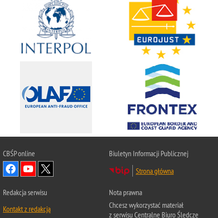
CBŚP
online
Biuletyn Informacji Publicznej
Strona główna
Redakcja serwisu
Nota prawna
Chcesz wykorzystać materiał
Kontakt z redakcją
z serwisu Centralne Biuro Śledcze