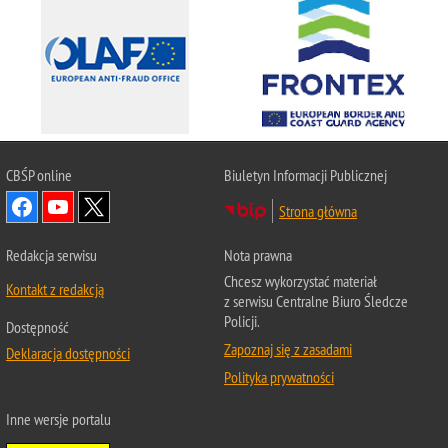
CBŚP
online
Biuletyn Informacji Publicznej
Strona główna
Redakcja serwisu
Nota prawna
Chcesz wykorzystać materiał
Kontakt z redakcją
z serwisu Centralne Biuro Śledcze
Policji.
Dostępność
Zapoznaj się z zasadami
Deklaracja dostępności
Polityka prywatności
Inne wersje portalu