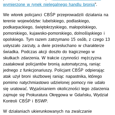
wymierzone w rynek nielegalnego handlu bronią
”.
We wtorek policjanci CBŚP przeprowadzili działania na
terenie województw: lubelskiego, podlaskiego,
podkarpackiego, świętokrzyskiego, małopolskiego,
pomorskiego, kujawsko-pomorskiego, dolnośląskiego i
opolskiego. Tym razem zatrzymano 15 osób, z czego 13
usłyszało zarzuty, a dwie przesłuchano w charakterze
świadka. Podczas akcji doszło do tragicznego w
skutkach zdarzenia. W trakcie czynności mężczyzna
zaatakował policjantów bronią automatyczną, raniąc
jednego z funkcjonariuszy. Policjant CBŚP odpierając
atak użył broni służbowej raniąc napastnika, którego
pomimo natychmiastowo udzielonej pomocy nie udało
się uratować. Wyjaśnianiem okoliczności tego zdarzenia
zajmuje się Prokuratura Okręgowa w Gdańsku, Wydział
Kontroli CBŚP i BSWP.
W działaniach ukierunkowanych na zwalczanie