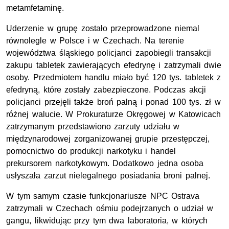
metamfetaminę.
Uderzenie w grupę zostało przeprowadzone niemal
równolegle w Polsce i w Czechach. Na terenie
województwa śląskiego policjanci zapobiegli transakcji
zakupu tabletek zawierających efedrynę i zatrzymali dwie
osoby. Przedmiotem handlu miało być 120 tys. tabletek z
efedryną, które zostały zabezpieczone. Podczas akcji
policjanci przejęli także broń palną i ponad 100 tys. zł w
różnej walucie. W Prokuraturze Okręgowej w Katowicach
zatrzymanym przedstawiono zarzuty udziału w
międzynarodowej zorganizowanej grupie przestępczej,
pomocnictwo do produkcji narkotyku i handel
prekursorem narkotykowym. Dodatkowo jedna osoba
usłyszała zarzut nielegalnego posiadania broni palnej.
W tym samym czasie funkcjonariusze NPC Ostrava
zatrzymali w Czechach ośmiu podejrzanych o udział w
gangu, likwidując przy tym dwa laboratoria, w których