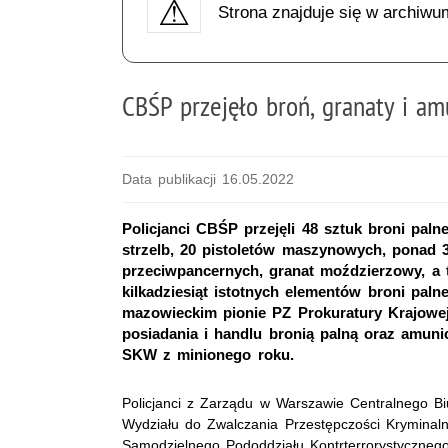
Strona znajduje się w archiwu
CBŚP przejęło broń, granaty i am
Data publikacji 16.05.2022
Policjanci CBŚP przejęli 48 sztuk broni palne
strzelb, 20 pistoletów maszynowych, ponad 3
przeciwpancernych, granat moździerzowy, a 
kilkadziesiąt istotnych elementów broni pal
mazowieckim pionie PZ Prokuratury Krajowej
posiadania i handlu bronią palną oraz amuni
SKW z minionego roku.
Policjanci z Zarządu w Warszawie Centralnego Biu
Wydziału do Zwalczania Przestępczości Kryminal
Samodzielnego Pododdziału Kontrterrorystycznego 