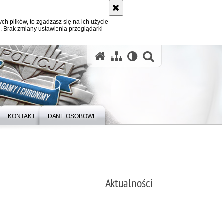
ych plików, to zgadzasz się na ich użycie
. Brak zmiany ustawienia przeglądarki
otwórz wysz
KONTAKT
DANE OSOBOWE
Aktualności