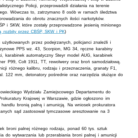
istycznego Policji, przeprowadzili działania na terenie
skiego. Wówczas to, zatrzymano 8 osób w ramach śledztwa
prowadzania do obrotu znacznych ilości narkotyków.
BŚP i SKW, które zostały przeprowadzone jesienią minionego
ą rozbity przez CBŚP, SKW i PK
)
użytkowanych przez podejrzanych, policjanci znaleźli i
aszynowe PPS wz. 43, Scorpion, MG 34, ręczne karabiny
i, karabinek automatyczny Steyr model AUG, karabinek
her P99, Colt 1911, TT, rewolwery oraz broń samodziałową.
ji różnego kalibru, rodzaju i przeznaczenia, granaty F1,
al. 122 mm, detonatory pośrednie oraz narzędzia służące do
zowieckiego Wydziału Zamiejscowego Departamentu do
Prokuratury Krajowej w Warszawie, gdzie ogłoszono im
i handlu bronią palną i amunicją. Na wniosek prokuratora
manych sąd zastosował tymczasowe aresztowanie na 3
ek broni palnej różnego rodzaju, ponad 60 tys. sztuk
a do wytwarzania lub przerabiania broni palnej i amunicji