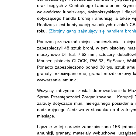
oraz biegłych z Centralnego Laboratorium Kryminal
województw: lubelskiego, świętokrzyskiego i ślą
dotyczącego handlu bronią i amunicją, a także w
Realizacja jest kontynuacją wspólnych dzialań C
roku.
(Zbrojny gang zajmujący się handlem broni
Podczas przeszukań miejsc zamieszkania i miejsc 
zabezpieczyli 48 sztuk broni, w tym pistolety m
maszynowe DT kal. 7,62 mm, sztucery, dubeltówk
Mauser, pistolety GLOCK, PW 33, SigSauer, Walt
Ponadto zabezpieczono ponad 30 tys. sztuk amunic
granaty przeciwpancerne, granat moździerzowy k
wytwarzania amunicji.
Wszyscy zatrzymani zostali doprowadzeni do Ma
Spraw Przestępczości Zorganizowanej i Korupcji 
zarzuty dotyczące m.in. nielegalnego posiadania 
nadzorującego śledztwo w stosunku do 4 zatrzy
miesiące.
Łącznie w tej sprawie zabezpieczono 156 jednost
amunicji, granaty, materiały wybuchowe, urządzeni