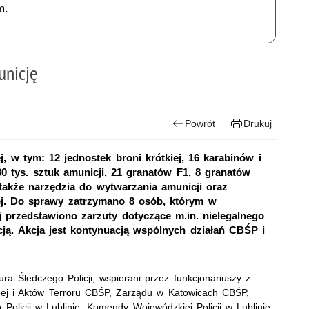
m.
unicję
Powrót
Drukuj
j, w tym: 12 jednostek broni krótkiej, 16 karabinów i
0 tys. sztuk amunicji, 21 granatów F1, 8 granatów
także narzędzia do wytwarzania amunicji oraz
nej. Do sprawy zatrzymano 8 osób, którym w
 przedstawiono zarzuty dotyczące m.in. nielegalnego
cją. Akcja jest kontynuacją wspólnych działań CBŚP i
ra Śledczego Policji, wspierani przez funkcjonariuszy z
nej i Aktów Terroru CBŚP, Zarządu w Katowicach CBŚP,
Policji w Lublinie, Komendy Wojewódzkiej Policji w Lublinie