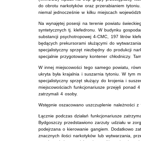
do obrotu narkotyków oraz przerabianiem tytoniu
niemal jednocześnie w kilku miejscach wojewódz
Na wynajętej posesji na terenie powiatu świeckie
syntetycznych tj. klefedronu. W budynku gospoda
substancji psychotropowej 4-CMC, 197 litrów kle
będących prekursorami służącymi do wytwarzania 
specjalistyczny sprzęt niezbędny do produkcji nar
specjalnie przygotowany kontener chłodniczy. Tam
W innej miejscowości tego samego powiatu, równ
ukryta była krajalnia i suszarnia tytoniu. W tym mi
specjalistyczny sprzęt służący do krojenia i susz
miejscowościach funkcjonariusze przejęli ponad 4
zatrzymali 4 osoby.
Wstępnie oszacowano uszczuplenie należności z 
Łącznie podczas działań funkcjonariusze zatrzym
Bydgoszczy przedstawiono zarzuty udziału w zorg
podejrzana o kierowanie gangiem. Dodatkowo zat
znacznych ilości narkotyków lub wytwarzania, pr