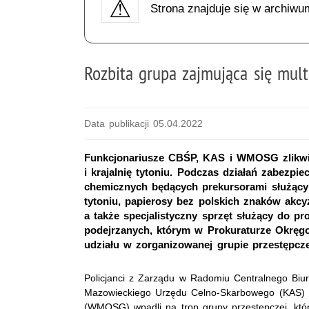
Strona znajduje się w archiwu
Rozbita grupa zajmująca się mult
Data publikacji 05.04.2022
Funkcjonariusze CBŚP, KAS i WMOSG zlikwid
i krajalnię tytoniu. Podczas działań zabezpi
chemicznych będących prekursorami służący
tytoniu, papierosy bez polskich znaków akcy
a także specjalistyczny sprzęt służący do p
podejrzanych, którym w Prokuraturze Okręg
udziału w zorganizowanej grupie przestępcze
Policjanci z Zarządu w Radomiu Centralnego Biura
Mazowieckiego Urzędu Celno-Skarbowego (KAS) i
(WMOSG) wpadli na trop grupy przestępczej, któ