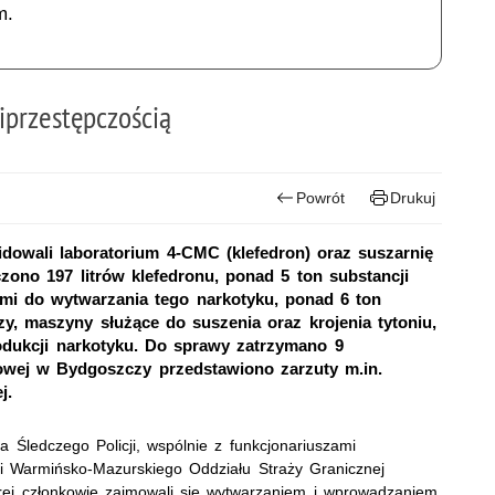
m.
iprzestępczością
Powrót
Drukuj
owali laboratorium 4-CMC (klefedron) oraz suszarnię
eczono 197 litrów klefedronu, ponad 5 ton substancji
mi do wytwarzania tego narkotyku, ponad 6 ton
zy, maszyny służące do suszenia oraz krojenia tytoniu,
rodukcji narkotyku. Do sprawy zatrzymano 9
owej w Bydgoszczy przedstawiono zarzuty m.in.
j.
 Śledczego Policji, wspólnie z funkcjonariuszami
 Warmińsko-Mazurskiego Oddziału Straży Granicznej
rej członkowie zajmowali się wytwarzaniem i wprowadzaniem