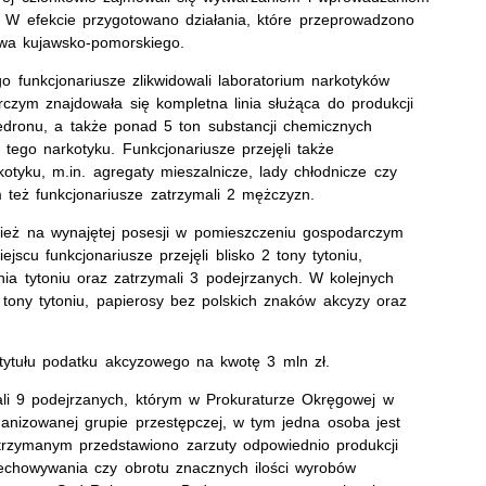
. W efekcie przygotowano działania, które przeprowadzono
twa kujawsko-pomorskiego.
go funkcjonariusze zlikwidowali laboratorium narkotyków
rczym znajdowała się kompletna linia służąca do produkcji
fedronu, a także ponad 5 ton substancji chemicznych
tego narkotyku. Funkcjonariusze przejęli także
kotyku, m.in. agregaty mieszalnicze, lady chłodnicze czy
 też funkcjonariusze zatrzymali 2 mężczyzn.
ież na wynajętej posesji w pomieszczeniu gospodarczym
ejscu funkcjonariusze przejęli blisko 2 tony tytoniu,
enia tytoniu oraz zatrzymali 3 podejrzanych. W kolejnych
 tony tytoniu, papierosy bez polskich znaków akcyzy oraz
tytułu podatku akcyzowego na kwotę 3 mln zł.
ali 9 podejrzanych, którym w Prokuraturze Okręgowej w
anizowanej grupie przestępczej, w tym jedna osoba jest
rzymanym przedstawiono zarzuty odpowiednio produkcji
zechowywania czy obrotu znacznych ilości wyrobów