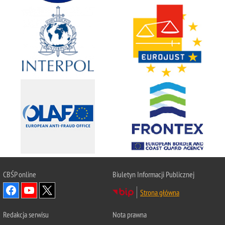
CBŚP
online
Biuletyn Informacji Publicznej
Strona główna
Redakcja serwisu
Nota prawna