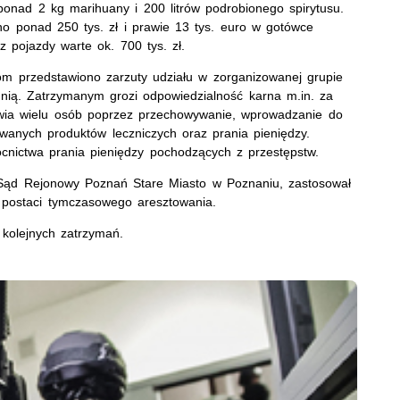
ponad 2 kg marihuany i 200 litrów podrobionego spirytusu.
no ponad 250 tys. zł i prawie 13 tys. euro w gotówce
z pojazdy warte ok. 700 tys. zł.
m przedstawiono zarzuty udziału w zorganizowanej grupie
nią. Zatrzymanym grozi odpowiedzialność karna m.in. za
owia wielu osób poprzez przechowywanie, wprowadzanie do
owanych produktów leczniczych oraz prania pieniędzy.
nictwa prania pieniędzy pochodzących z przestępstw.
Sąd Rejonowy Poznań Stare Miasto w Poznaniu, zastosował
postaci tymczasowego aresztowania.
 kolejnych zatrzymań.