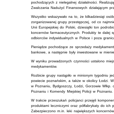
pochodzących z nielegalnej działalności. Realiz
Zwalczania Nadużyć Finansowych działającym przy
Wszystko wskazywało na to, że kilkadziesiąt osób
zorganizowanej grupy przestępczej, od co najmnie
Unii Europejskiej do Polski, dziesiątki ton podro
koncernów farmaceutycznych. Produkty te dalej 
odbiorców indywidualnych w Polsce i poza granic
Pieniądze pochodzące ze sprzedaży medykamentów
bankowe, a następnie były inwestowane w mienie,
W wyniku prowadzonych czynności ustalono miej
medykamentów.
Rozbicie grupy nastąpiło w minionym tygodniu je
powiecie poznańskim, a także w okolicy Łodzi. W
w Poznaniu, Bydgoszczy, Łodzi, Gorzowie Wlkp. o
Poznaniu i Komendy Miejskiej Policji w Poznaniu
W trakcie przeszukań policjanci przejęli kompone
produktami leczniczymi oraz półfabrykaty do ich p
Zabezpieczono m.in. leki największych koncernów