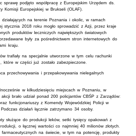
ując sprawę podjęto współpracę z Europejskim Urzędem ds.
 Komisji Europejskiej w Brukseli (OLAF).
 działających na terenie Poznania i okolic, w ramach
j stycznia 2018 roku mogło sprowadzić z Azji, przez kraje
bionych produktów leczniczych największych światowych
sprzedawane były za pośrednictwem stron internetowych do
ami kraju.
 trafiały na specjalnie utworzone w tym celu rachunki
 które w części już zostało zabezpieczone.
sca przechowywania i przepakowywania nielegalnych
dnocześnie w kilkudziesięciu miejscach w Poznaniu, w
 akcji brało udział ponad 200 policjantów CBŚP z Zarządów:
raz funkcjonariuszy z Komendy Wojewódzkiej Policji w
. Podczas działań łącznie zatrzymano 34 osoby.
nty służące do produkcji leków, setki tysięcy opakowań z
rodukcji, o łącznej wartości co najmniej 40 milionów złotych.
 farmaceutycznych na świecie, w tym na potencję, produkty