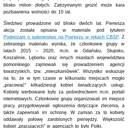
blisko milion złotych. Zatrzymanym grozić może kara
pozbawienia wolności do 10 lat.
Śledztwo prowadzone od blisko dwóch lat. Pierwsza
akcja została opisana w materiale pod tytułem
Podejrzani o sutenerstwo na Pomorzu w rękach CBŚP
. Z
zebranego materiału wynika, że członkowie grupy w
latach 2015 – 2020, m.in. w Gdańsku, Słupsku,
Koszalinie, Lęborku oraz innych miastach województwa
pomorskiego zajmowali się prowadzeniem agencji
towarzyskich, tzw. „mieszkaniówek”. Wszystko wskazuje
na to, że w tym czasie w kilkunastu miejscach mogło
„pracować” kilkadziesiąt kobiet świadczących usługi.
Kobiety werbowane były za pośrednictwem m.in. portali
internetowych. Członkowie grupy organizowali im miejsce
pracy, przygotowywali ogłoszenia dotyczące zlecenia, a
także zapewniali im ochronę. W zamian za to kobiety
oddawały połowę zarobionych pieniędzy. Większość
kobiet „pracujących” w agencjach to były Polki.