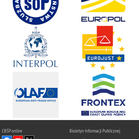
CBŚP
online
Biuletyn Informacji Publicznej