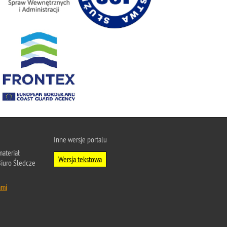
Inne wersje portalu
ateriał
Wersja tekstowa
Biuro Śledcze
ami