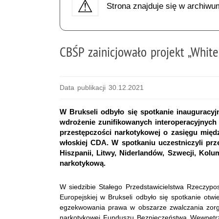
Strona znajduje się w archiwu
CBŚP zainicjowało projekt „Whit
Data publikacji 30.12.2021
W Brukseli odbyło się spotkanie inauguracy
wdrożenie zunifikowanych interoperacyjnych
przestępczości narkotykowej o zasięgu międ
włoskiej CDA. W spotkaniu uczestniczyli pr
Hiszpanii, Litwy, Niderlandów, Szwecji, Kolum
narkotykową.
W siedzibie Stałego Przedstawicielstwa Rzeczyposp
Europejskiej w Brukseli odbyło się spotkanie otwi
egzekwowania prawa w obszarze zwalczania zorg
narkotykowej Funduszu Bezpieczeństwa Wewnętrz