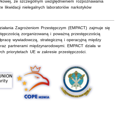
tykowej, ze szczególnym uwzględnieniem rozpoznawania
 likwidacji nielegalnych laboratoriów narkotyków
wdziałania Zagrożeniom Przestępczym (EMPACT) zajmuje się
stępczością zorganizowaną i poważną przestępczością
acę wywiadowczą, strategiczną i operacyjną między
 oraz partnerami międzynarodowymi. EMPACT działa w
ych priorytetach UE w zakresie przestępczości.