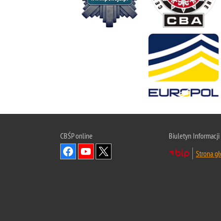
CBŚP
online
Biuletyn Informacji
Strona g