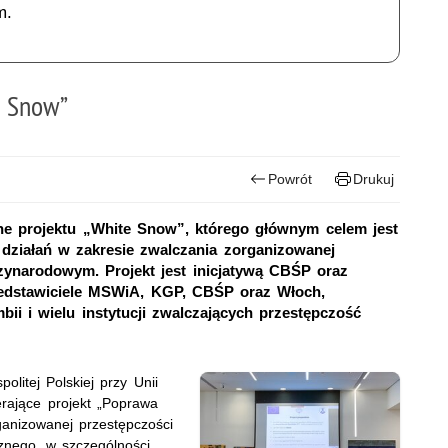
m.
e Snow”
Powrót
Drukuj
jne projektu „White Snow”, którego głównym celem jest
 działań w zakresie zwalczania zorganizowanej
zynarodowym. Projekt jest inicjatywą CBŚP oraz
zedstawiciele MSWiA, KGP, CBŚP oraz Włoch,
bii i wielu instytucji zwalczających przestępczość
olitej Polskiej przy Unii
erające projekt „Poprawa
anizowanej przestępczości
nego, w szczególności