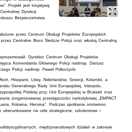
”. Projekt jest inicjatywą
Centralnej Dyrekcji
unduszu Bezpieczeństwa
ałożone przez Centrum Obsługi Projektów Europejskich
rzez Centralne Biuro Śledcze Policji oraz włoską Centralną
reprezentowali: Dyrektor Centrum Obsługi Projektów
tępca Komendanta Głównego Policji nadinsp. Dariusz
ego Policji nadinsp. Paweł Półtorzycki.
och, Hiszpanii, Litwy, Niderlandów, Szwecji, Kolumbii, a
ariatu Generalnego Rady Unii Europejskiej, Interpolu,
ypospolitej Polskiej przy Unii Europejskiej w Brukseli oraz
lczania zorganizowanej przestępczości narkotykowej „EMPACT
uana, Kokaina, Heroina”. Podczas spotkania omówiono
y ukierunkowane na cele strategiczne, szkoleniowe i
ultidyscyplinarnych, międzynarodowych działań w zakresie