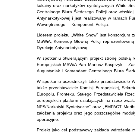
kokainy oraz narkotyków syntetycznych White Snow
Centralnego Biura Śledczego Policji oraz włoskiej 
Antynarkotykowej i jest realizowany w ramach F
Wewnętrznego – Komponent Policja.
Liderem projektu „White Snow” jest konsorcjum z
MSWiA, Komendę Główną Policji reprezentowaną p
Dyrekcję Antynarkotykową.
W spotkaniu otwierającym projekt stronę polską 
Europejskich MSWiA Pan Mariusz Kasprzyk, I Zas
Augustyniak i Komendant Centralnego Biura Śledcz
W spotkaniu uczestniczyli także przedstawiciele Wł
także przedstawiciele Komisji Europejskiej, Sekret
Europolu, Frontexu, Stałego Przedstawiciela Rzecz
europejskich platform działających na rzecz zwa
NPS/Narkotyki Syntetyczne” oraz „EMPACT Marih
założenia projektu oraz jego poszczególne moduł
operacyjne.
Projekt jako cel podstawowy zakłada wdrożenie m