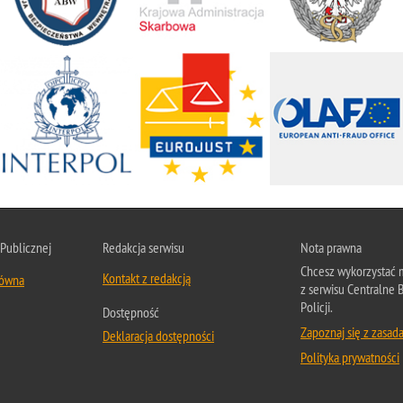
 Publicznej
Redakcja serwisu
Nota prawna
Chcesz wykorzystać m
Kontakt z redakcją
łówna
z serwisu Centralne 
Policji.
Dostępność
Zapoznaj się z zasad
Deklaracja dostępności
Polityka prywatności