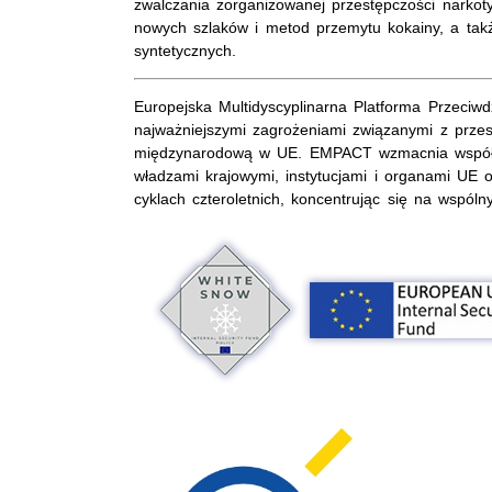
zwalczania zorganizowanej przestępczości narko
nowych szlaków i metod przemytu kokainy, a także
syntetycznych.
Europejska Multidyscyplinarna Platforma Przeci
najważniejszymi zagrożeniami związanymi z prze
międzynarodową w UE. EMPACT wzmacnia współpr
władzami krajowymi, instytucjami i organami UE
cyklach czteroletnich, koncentrując się na wspóln