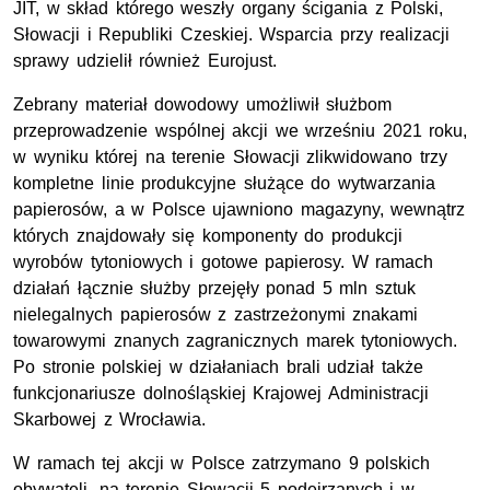
JIT, w skład którego weszły organy ścigania z Polski,
Słowacji i Republiki Czeskiej. Wsparcia przy realizacji
sprawy udzielił również Eurojust.
Zebrany materiał dowodowy umożliwił służbom
przeprowadzenie wspólnej akcji we wrześniu 2021 roku,
w wyniku której na terenie Słowacji zlikwidowano trzy
kompletne linie produkcyjne służące do wytwarzania
papierosów, a w Polsce ujawniono magazyny, wewnątrz
których znajdowały się komponenty do produkcji
wyrobów tytoniowych i gotowe papierosy. W ramach
działań łącznie służby przejęły ponad 5 mln sztuk
nielegalnych papierosów z zastrzeżonymi znakami
towarowymi znanych zagranicznych marek tytoniowych.
Po stronie polskiej w działaniach brali udział także
funkcjonariusze dolnośląskiej Krajowej Administracji
Skarbowej z Wrocławia.
W ramach tej akcji w Polsce zatrzymano 9 polskich
obywateli, na terenie Słowacji 5 podejrzanych i w