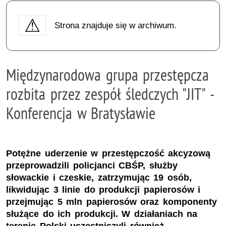
Strona znajduje się w archiwum.
Międzynarodowa grupa przestępcza
rozbita przez zespół śledczych "JIT" -
Konferencja w Bratysławie
Potężne uderzenie w przestępczość akcyzową
przeprowadzili policjanci CBŚP, służby
słowackie i czeskie, zatrzymując 19 osób,
likwidując 3 linie do produkcji papierosów i
przejmując 5 mln papierosów oraz komponenty
służące do ich produkcji. W działaniach na