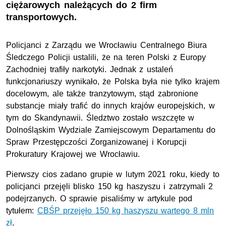
ciężarowych należących do 2 firm
transportowych.
Policjanci z Zarządu we Wrocławiu Centralnego Biura
Śledczego Policji ustalili, że na teren Polski z Europy
Zachodniej trafiły narkotyki. Jednak z ustaleń
funkcjonariuszy wynikało, że Polska była nie tylko krajem
docelowym, ale także tranzytowym, stąd zabronione
substancje miały trafić do innych krajów europejskich, w
tym do Skandynawii. Śledztwo zostało wszczęte w
Dolnośląskim Wydziale Zamiejscowym Departamentu do
Spraw Przestępczości Zorganizowanej i Korupcji
Prokuratury Krajowej we Wrocławiu.
Pierwszy cios zadano grupie w lutym 2021 roku, kiedy to
policjanci przejęli blisko 150 kg haszyszu i zatrzymali 2
podejrzanych. O sprawie pisaliśmy w artykule pod
tytułem:
CBŚP przejęło 150 kg haszyszu wartego 8 mln
zł
.