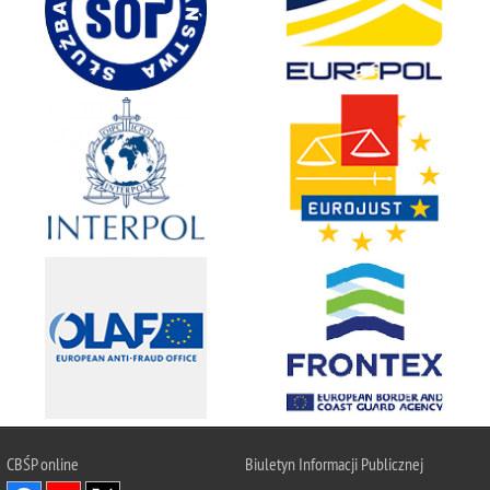
CBŚP
online
Biuletyn Informacji Publicznej