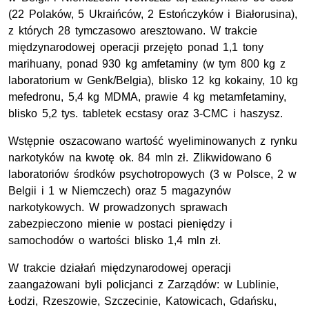
(22 Polaków, 5 Ukraińców, 2 Estończyków i Białorusina),
z których 28 tymczasowo aresztowano. W trakcie
międzynarodowej operacji przejęto ponad 1,1 tony
marihuany, ponad 930 kg amfetaminy (w tym 800 kg z
laboratorium w Genk/Belgia), blisko 12 kg kokainy, 10 kg
mefedronu, 5,4 kg MDMA, prawie 4 kg metamfetaminy,
blisko 5,2 tys. tabletek ecstasy oraz 3-CMC i haszysz.
Wstępnie oszacowano wartość wyeliminowanych z rynku
narkotyków na kwotę ok. 84 mln zł. Zlikwidowano 6
laboratoriów środków psychotropowych (3 w Polsce, 2 w
Belgii i 1 w Niemczech) oraz 5 magazynów
narkotykowych. W prowadzonych sprawach
zabezpieczono mienie w postaci pieniędzy i
samochodów o wartości blisko 1,4 mln zł.
W trakcie działań międzynarodowej operacji
zaangażowani byli policjanci z Zarządów: w Lublinie,
Łodzi, Rzeszowie, Szczecinie, Katowicach, Gdańsku,