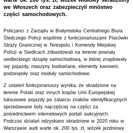
warte ok. 200 tys. zł, wózek widłowy skradziony
we Włoszech oraz zabezpieczyli mnóstwo
części samochodowych.
Policjanci z Zarządu w Białymstoku Centralnego Biura
Śledczego Policji wspólnie z funkcjonariuszami Placówki
Straży Granicznej w Terespolu i Komendy Miejskiej
Policji w Siedlcach zlikwidowali na terenie powiatu
siedleckiego dziuplę samochodową, w której znajdowały
się pojazdy, maszyny budowlane, elementy karoserii,
podzespoły oraz moduły samochodowe.
Z ustaleń funkcjonariuszy wynika, że skradzione na
terenie Polski oraz innych krajów Unii Europejskiej
luksusowe pojazdy po zatarciu znaków identyfikacyjnych
sprzedawane były najczęściej na części za
pośrednictwem internetowych portali aukcyjnych.
Podczas działań odzyskano skradzione w 2020 roku w
Warszawie audi warte ok. 200 tys. zł, wózek jezdniowy