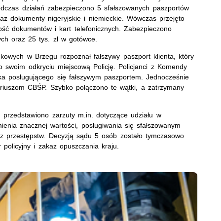
Podczas działań zabezpieczono 5 sfałszowanych paszportów
 oraz dokumenty nigeryjskie i niemieckie. Wówczas przejęto
ość dokumentów i kart telefonicznych. Zabezpieczono
wych oraz 25 tys. zł w gotówce.
owych w Brzegu rozpoznał fałszywy paszport klienta, który
o swoim odkryciu miejscową Policję. Policjanci z Komendy
zyka posługującego się fałszywym paszportem. Jednocześnie
nariuszom CBŚP. Szybko połączono te wątki, a zatrzymany
przedstawiono zarzuty m.in. dotyczące udziału w
ienia znacznej wartości, posługiwania się sfałszowanym
z przestępstw. Decyzją sądu 5 osób zostało tymczasowo
policyjny i zakaz opuszczania kraju.