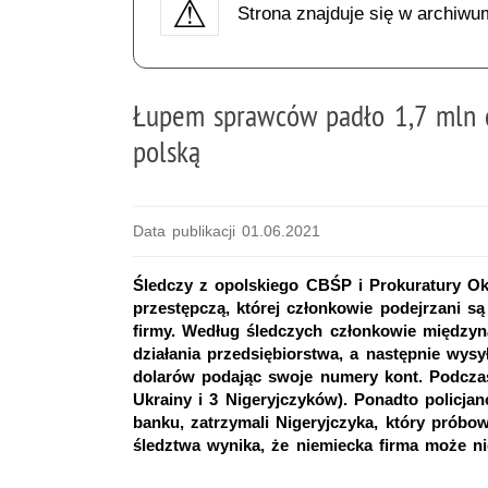
Strona znajduje się w archiwu
Łupem sprawców padło 1,7 mln d
polską
Data publikacji 01.06.2021
Śledczy z opolskiego CBŚP i Prokuratury O
przestępczą, której członkowie podejrzani s
firmy. Według śledczych członkowie między
działania przedsiębiorstwa, a następnie wysy
dolarów podając swoje numery kont. Podczas
Ukrainy i 3 Nigeryjczyków). Ponadto policja
banku, zatrzymali Nigeryjczyka, który próbo
śledztwa wynika, że niemiecka firma może n