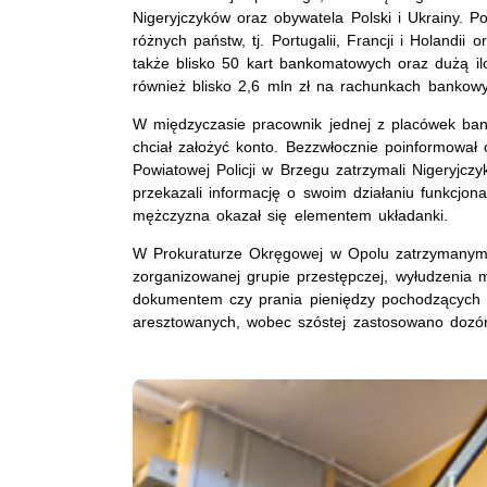
Nigeryjczyków oraz obywatela Polski i Ukrainy. 
różnych państw, tj. Portugalii, Francji i Holandii
także blisko 50 kart bankomatowych oraz dużą il
również blisko 2,6 mln zł na rachunkach banko
W międzyczasie pracownik jednej z placówek bank
chciał założyć konto. Bezzwłocznie poinformował 
Powiatowej Policji w Brzegu zatrzymali Nigeryjc
przekazali informację o swoim działaniu funkcjo
mężczyzna okazał się elementem układanki.
W Prokuraturze Okręgowej w Opolu zatrzymanym 
zorganizowanej grupie przestępczej, wyłudzenia m
dokumentem czy prania pieniędzy pochodzących 
aresztowanych, wobec szóstej zastosowano dozór 