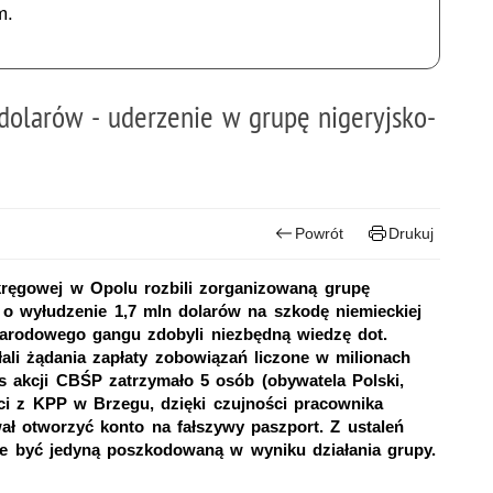
m.
olarów - uderzenie w grupę nigeryjsko-
Powrót
Drukuj
kręgowej w Opolu rozbili zorganizowaną grupę
ą o wyłudzenie 1,7 mln dolarów na szkodę niemieckiej
narodowego gangu zdobyli niezbędną wiedzę dot.
łali żądania zapłaty zobowiązań liczone w milionach
 akcji CBŚP zatrzymało 5 osób (obywatela Polski,
nci z KPP w Brzegu, dzięki czujności pracownika
wał otworzyć konto na fałszywy paszport. Z ustaleń
ie być jedyną poszkodowaną w wyniku działania grupy.