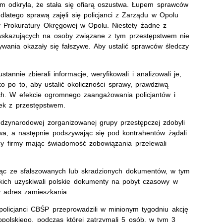
rm odkryła, że stała się ofiarą oszustwa. Łupem sprawców
 dlatego sprawą zajęli się policjanci z Zarządu w Opolu
zy Prokuratury Okręgowej w Opolu. Niestety żadne z
 wskazujących na osoby związane z tym przestępstwem nie
ywania okazały się fałszywe. Aby ustalić sprawców śledczy
tannie zbierali informacje, weryfikowali i analizowali je,
o po to, aby ustalić okoliczności sprawy, prawdziwą
ch. W efekcie ogromnego zaangażowania policjantów i
ek z przestępstwem.
dzynarodowej zorganizowanej grupy przestępczej zdobyli
twa, a następnie podszywając się pod kontrahentów żądali
cy firmy mając świadomość zobowiązania przelewali
ając ze sfałszowanych lub skradzionych dokumentów, w tym
skich uzyskiwali polskie dokumenty na pobyt czasowy w
śnie nieprawdziwy adres zamieszkania.
licjanci CBŚP przeprowadzili w minionym tygodniu akcję
kopolskiego, podczas której zatrzymali 5 osób, w tym 3