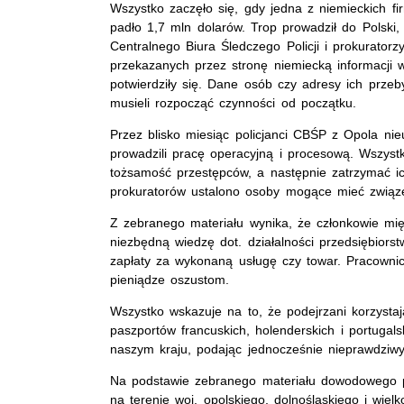
Wszystko zaczęło się, gdy jedna z niemieckich fi
padło 1,7 mln dolarów. Trop prowadził do Polski,
Centralnego Biura Śledczego Policji i prokurator
przekazanych przez stronę niemiecką informacji
potwierdziły się. Dane osób czy adresy ich przeb
musieli rozpocząć czynności od początku.
Przez blisko miesiąc policjanci CBŚP z Opola nieus
prowadzili pracę operacyjną i procesową. Wszystk
tożsamość przestępców, a następnie zatrzymać i
prokuratorów ustalono osoby mogące mieć związ
Z zebranego materiału wynika, że członkowie mię
niezbędną wiedzę dot. działalności przedsiębiors
zapłaty za wykonaną usługę czy towar. Pracowni
pieniądze oszustom.
Wszystko wskazuje na to, że podejrzani korzyst
paszportów francuskich, holenderskich i portugal
naszym kraju, podając jednocze
Na podstawie zebranego materiału dowodowego po
na terenie woj. opolskiego, dolnośląskiego i wiel