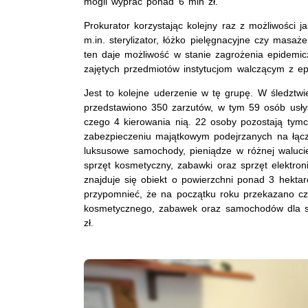
mogli wyprać ponad 6 mln zł.
Prokurator korzystając kolejny raz z możliwości j
m.in. sterylizator, łóżko pielęgnacyjne czy masaż
ten daje możliwość w stanie zagrożenia epidemic
zajętych przedmiotów instytucjom walczącym z ep
Jest to kolejne uderzenie w tę grupę. W śledztwi
przedstawiono 350 zarzutów, w tym 59 osób usłys
czego 4 kierowania nią. 22 osoby pozostają tym
zabezpieczeniu majątkowym podejrzanych na łąc
luksusowe samochody, pieniądze w różnej walucie
sprzęt kosmetyczny, zabawki oraz sprzęt elektr
znajduje się obiekt o powierzchni ponad 3 hektar
przypomnieć, że na początku roku przekazano cz
kosmetycznego, zabawek oraz samochodów dla szcze
zł.