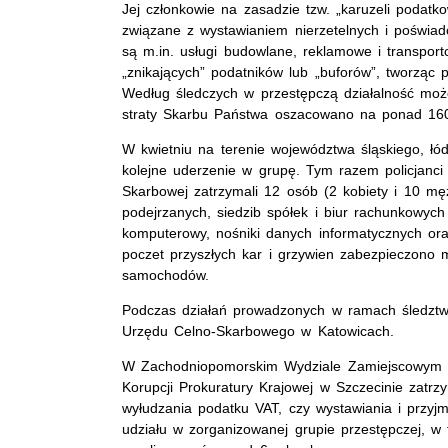
Jej członkowie na zasadzie tzw. „karuzeli podatk
związane z wystawianiem nierzetelnych i poświad
są m.in. usługi budowlane, reklamowe i transpor
„znikających” podatników lub „buforów”, tworząc
Według śledczych w przestępczą działalność moż
straty Skarbu Państwa oszacowano na ponad 160
W kwietniu na terenie województwa śląskiego, łód
kolejne uderzenie w grupę. Tym razem policjanci 
Skarbowej zatrzymali 12 osób (2 kobiety i 10 mę
podejrzanych, siedzib spółek i biur rachunkowych 
komputerowy, nośniki danych informatycznych ora
poczet przyszłych kar i grzywien zabezpieczono m
samochodów.
Podczas działań prowadzonych w ramach śledztwa 
Urzędu Celno-Skarbowego w Katowicach.
W Zachodniopomorskim Wydziale Zamiejscowym D
Korupcji Prokuratury Krajowej w Szczecinie zatrz
wyłudzania podatku VAT, czy wystawiania i przyjm
udziału w zorganizowanej grupie przestępczej, w