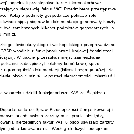
owej” popełniali przestępstwa karne i karnoskarbowe
czających nieprawdę faktur VAT. Przedmiotem przestępstwa
towe. Kolejne podmioty gospodarcze pełniące rolę
 poświadczającą nieprawdę dokumentację generowały koszty.
e być zamieszanych kilkaset podmiotów gospodarczych, a
 mln zł.
zkiego, świętokrzyskiego i wielkopolskiego przeprowadzono
CBŚP wspólnie z funkcjonariuszami Krajowej Administracji
żczyzn). W trakcie przeszukań miejsc zamieszkania
policjanci zabezpieczyli telefony komórkowe, sprzęt
z ogromną ilość dokumentacji (kilkaset segregatorów). Na
ienie około 4 mln zł, w postaci nieruchomości, mieszkań i
wsparcia udzielili funkcjonariusze KAS ze Śląskiego
epartamentu do Spraw Przestępczości Zorganizowanej i
ymanym przedstawiono zarzuty m.in. prania pieniędzy,
owania nierzetelnych faktur VAT. 6 osób usłyszało zarzuty
 tym jedna kierowania nią. Według śledczych podejrzani