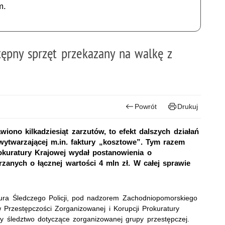
m.
tępny sprzęt przekazany na walkę z
Powrót
Drukuj
iono kilkadziesiąt zarzutów, to efekt dalszych działań
ytwarzającej m.in. faktury „kosztowe”. Tym razem
kuratury Krajowej wydał postanowienia o
zanych o łącznej wartości 4 mln zł. W całej sprawie
iura Śledczego Policji, pod nadzorem Zachodniopomorskiego
rzestępczości Zorganizowanej i Korupcji Prokuratury
y śledztwo dotyczące zorganizowanej grupy przestępczej.