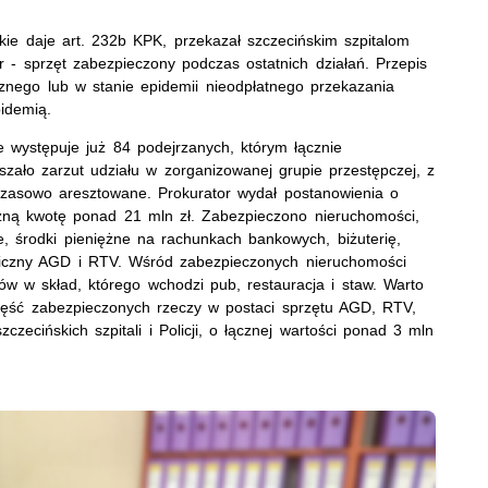
akie daje art. 232b KPK, przekazał szczecińskim szpitalom
er - sprzęt zabezpieczony podczas ostatnich działań. Przepis
znego lub w stanie epidemii nieodpłatnego przekazania
idemią.
e występuje już 84 podejrzanych, którym łącznie
zało zarzut udziału w zorganizowanej grupie przestępczej, z
czasowo aresztowane. Prokurator wydał postanowienia o
zną kwotę ponad 21 mln zł. Zabezpieczono nieruchomości,
, środki pieniężne na rachunkach bankowych, biżuterię,
oniczny AGD i RTV. Wśród zabezpieczonych nieruchomości
ów w skład, którego wchodzi pub, restauracja i staw. Warto
ęść zabezpieczonych rzeczy w postaci sprzętu AGD, RTV,
cińskich szpitali i Policji, o łącznej wartości ponad 3 mln