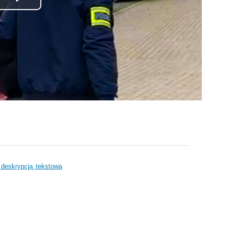
Odtwórz
wideo
i deskrypcją tekstową