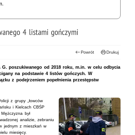
m.
iwanego 4 listami gończymi
Powrót
Drukuj
a G. poszukiwanego od 2018 roku, m.in. w celu odbycia
cigany na podstawie 4 listów gończych. W
ązku z podejrzeniem popełnienia przestępstw
licji z grupy „łowców
dańsku i Kielcach CBŚP
. Mężczyzna był
adzonej analizie, zebraniu
ę w jednym z mieszkań w
elu miesięcy.