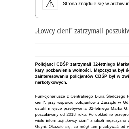
Strona znajduje się w archiwu
„Łowcy cieni” zatrzymali poszuk
Policjanci CBŚP zatrzymali 32-letniego Mark
kary pozbawienia wolności. Mężczyzna był ś
zainteresowaniu policjantów CBŚP był w zwi
narkotykowych.
Funkcjonariusze z Centralnego Biura Śledczego Po
cieni”, przy wsparciu policjantów z Zarządu w G
ustalili miejsce przebywania 32-letniego Marka G
poszukiwany od 2018 roku. Po dokładnie przeprow
wielu informacji „łowcy cieni” znaleźli mężczyzn
Gdyni. Okazało się, że mógł tam przebywać od wi