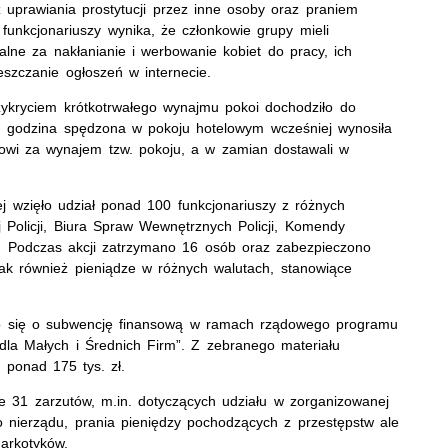
 uprawiania prostytucji przez inne osoby oraz praniem
funkcjonariuszy wynika, że członkowie grupy mieli
alne za nakłanianie i werbowanie kobiet do pracy, ich
ieszczanie ogłoszeń w internecie.
zykryciem krótkotrwałego wynajmu pokoi dochodziło do
ych godzina spędzona w pokoju hotelowym wcześniej wynosiła
żerowi za wynajem tzw. pokoju, a w zamian dostawali w
j wzięło udział ponad 100 funkcjonariuszy z różnych
j Policji, Biura Spraw Wewnętrznych Policji, Komendy
a. Podczas akcji zatrzymano 16 osób oraz zabezpieczono
jak również pieniądze w różnych walutach, stanowiące
no się o subwencję finansową w ramach rządowego programu
la Małych i Średnich Firm”. Z zebranego materiału
ponad 175 tys. zł.
e 31 zarzutów, m.in. dotyczących udziału w zorganizowanej
o nierządu, prania pieniędzy pochodzących z przestępstw ale
arkotyków.