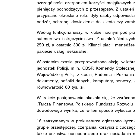
szczególności czerpaniem korzyści majątkowych z
pieniędzy pochodzących z przestępstw. Z ustaleń 
przypisane określone role. Były osoby odpowiedzi
nadzór, ochronę, dowiezienie do klienta czy zam
Według funkcjonariuszy, w klubie nocnym pod pr
sutenerstwa i stręczycielstwa. Z ustaleń śledcz
250 zł, a ostatnio 300 zł. Klienci płacili mened
pakiecie usługi seksualne.
W ostatnim czasie przeprowadzono akcję, w które
jednostek Policji, m.in. CBŚP, Komendy Stołeczne
Wojewódzkiej Policji z Łodzi, Radomia i Poznani
dokumenty, nośniki danych, komputery, serwery, 
równowartość 80 tys. zł.
W trakcie postępowania okazało się, że zwróco
„Tarcza Finansowa Polskiego Funduszu Rozwoju d
dowodowego wynika, że w ten sposób wyłudzono 
16 zatrzymanym w prokuraturze ogłoszono łączni
grupie przestępczej, czerpania korzyści z cudzeg
także oszustwa gospodarczego oraz posiadania n