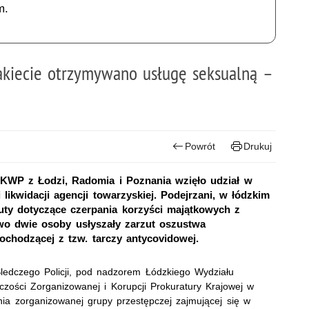
m.
kiecie otrzymywano usługę seksualną –
Powrót
Drukuj
KWP z Łodzi, Radomia i Poznania wzięło udział w
 likwidacji agencji towarzyskiej. Podejrzani, w łódzkim
zuty dotyczące czerpania korzyści majątkowych z
owo dwie osoby usłyszały zarzut oszustwa
chodzącej z tzw. tarczy antycovidowej.
Śledczego Policji, pod nadzorem Łódzkiego Wydziału
ości Zorganizowanej i Korupcji Prokuratury Krajowej w
ania zorganizowanej grupy przestępczej zajmującej się w