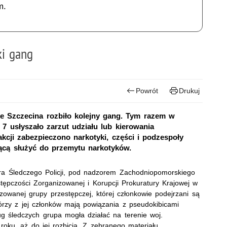
m.
ki gang
Powrót
Drukuj
e Szczecina rozbiło kolejny gang. Tym razem w
7 usłyszało zarzut udziału lub kierowania
cji zabezpieczono narkotyki, części i podzespoły
cą służyć do przemytu narkotyków.
ura Śledczego Policji, pod nadzorem Zachodniopomorskiego
ępczości Zorganizowanej i Korupcji Prokuratury Krajowej w
owanej grupy przestępczej, której członkowie podejrzani są
órzy z jej członków mają powiązania z pseudokibicami
g śledczych grupa mogła działać na terenie woj.
oku, aż do jej rozbicia. Z zebranego materiału