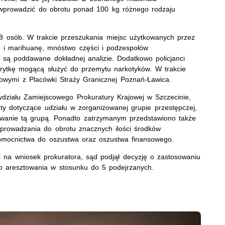
wprowadzić do obrotu ponad 100 kg różnego rodzaju
8 osób. W trakcie przeszukania miejsc użytkowanych przez
 i marihuanę, mnóstwo części i podzespołów
są poddawane dokładnej analizie. Dodatkowo policjanci
rytkę mogącą służyć do przemytu narkotyków. W trakcie
żbowymi z Placówki Straży Granicznej Poznań-Ławica.
działu Zamiejscowego Prokuratury Krajowej w Szczecinie,
ty dotyczące udziału w zorganizowanej grupie przestępczej,
owanie tą grupą. Ponadto zatrzymanym przedstawiono także
wprowadzania do obrotu znacznych ilości środków
pomocnictwa do oszustwa oraz oszustwa finansowego.
na wniosek prokuratora, sąd podjął decyzję o zastosowaniu
 aresztowania w stosunku do 5 podejrzanych.