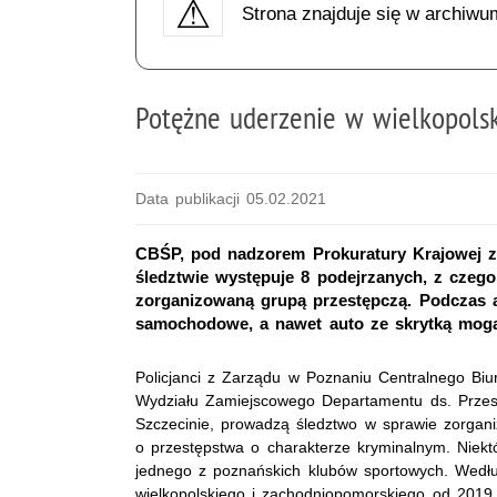
Strona znajduje się w archiwu
Potężne uderzenie w wielkopols
Data publikacji 05.02.2021
CBŚP, pod nadzorem Prokuratury Krajowej z
śledztwie występuje 8 podejrzanych, z czego 
zorganizowaną grupą przestępczą. Podczas ak
samochodowe, a nawet auto ze skrytką mogą
Policjanci z Zarządu w Poznaniu Centralnego Bi
Wydziału Zamiejscowego Departamentu ds. Przest
Szczecinie, prowadzą śledztwo w sprawie zorganiz
o przestępstwa o charakterze kryminalnym. Niekt
jednego z poznańskich klubów sportowych. Wedłu
wielkopolskiego i zachodniopomorskiego od 2019 r