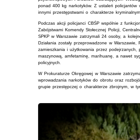
ponad 400 kg narkotyków. Z ustaleń policjantów 
innymi przestępstwami o charakterze kryminaln
Podczas akcji policjanci CBŚP wspólnie z funkcj
Zabójstwami Komendy Stołecznej Policji, Centraln
SPKP w Warszawie zatrzymali 24 osoby, a kolejne
Działania zostały przeprowadzone w Warszawie, 
zamieszkania i użytkowania przez podejrzanych, po
maszynową, amfetaminę, marihuanę, a nawet sygna
policyjnych.
W Prokuraturze Okręgowej w Warszawie zatrzymani
wprowadzania narkotyków do obrotu oraz rozbojó
grupie przestępczej o charakterze zbrojnym, w t