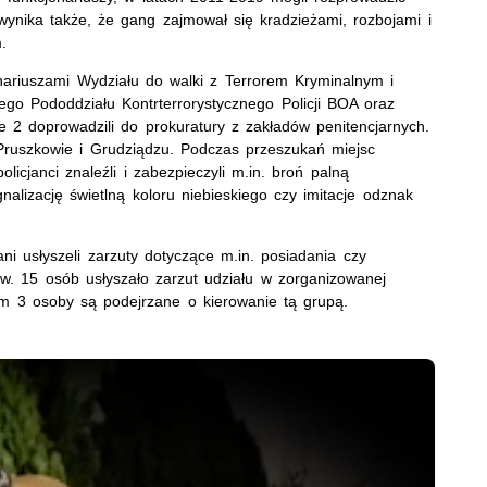
wynika także, że gang zajmował się kradzieżami, rozbojami i
ym.
onariuszami Wydziału do walki z Terrorem Kryminalnym i
ego Pododdziału Kontrterrorystycznego Policji BOA oraz
 2 doprowadzili do prokuratury z zakładów penitencjarnych.
Pruszkowie i Grudziądzu. Podczas przeszukań miejsc
licjanci znaleźli i zabezpieczyli m.in. broń palną
lizację świetlną koloru niebieskiego czy imitacje odznak
 usłyszeli zarzuty dotyczące m.in. posiadania czy
w. 15 osób usłyszało zarzut udziału w zorganizowanej
ym 3 osoby są podejrzane o kierowanie tą grupą.