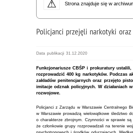
Strona znajduje się w archiwu
Policjanci przejęli narkotyki oraz
Data publikacji 31.12.2020
Funkcjonariusze CBŚP i prokuratury ustalili,
rozprowadzić 400 kg narkotyków. Podczas a
zakładów penitencjarnych oraz przejęto pist
imitacje odznak policyjnych. W działaniach w
rozwojowe.
Policjanci z Zarządu w Warszawie Centralnego Bi
w Warszawie prowadzą wielowątkowe śledztwo dot
o charakterze zbrojnym. Czynności w sprawie są p
że członkowie grupy rozprowadzali na terenie wo
psychotropowych i środków odurzających. Według 