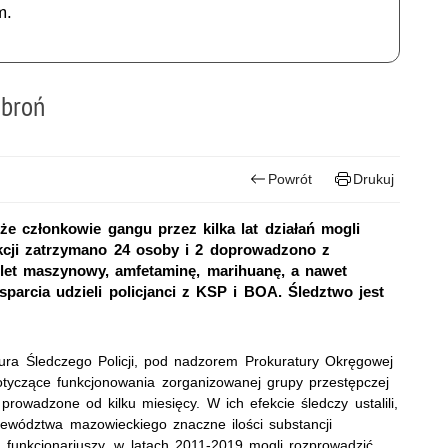
m.
 broń
Powrót
Drukuj
 że członkowie gangu przez kilka lat działań mogli
kcji zatrzymano 24 osoby i 2 doprowadzono z
olet maszynowy, amfetaminę, marihuanę, a nawet
sparcia udzieli policjanci z KSP i BOA. Śledztwo jest
ura Śledczego Policji, pod nadzorem Prokuratury Okręgowej
yczące funkcjonowania zorganizowanej grupy przestępczej
rowadzone od kilku miesięcy. W ich efekcie śledczy ustalili,
jewództwa mazowieckiego znaczne ilości substancji
funkcjonariuszy, w latach 2011-2019 mogli rozprowadzić