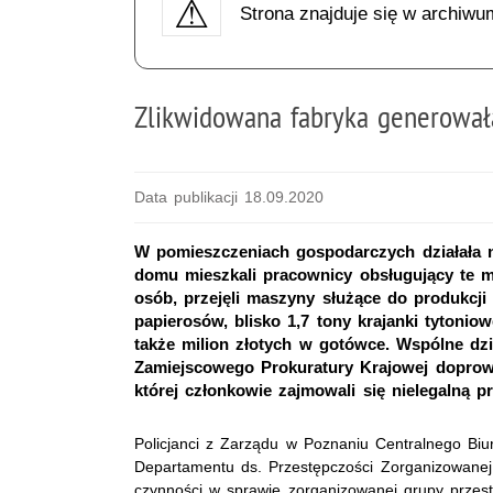
Strona znajduje się w archiwu
Zlikwidowana fabryka generował
Data publikacji 18.09.2020
W pomieszczeniach gospodarczych działała n
domu mieszkali pracownicy obsługujący te m
osób, przejęli maszyny służące do produkcji 
papierosów, blisko 1,7 tony krajanki tytoniow
także milion złotych w gotówce. Wspólne dz
Zamiejscowego Prokuratury Krajowej doprowa
której członkowie zajmowali się nielegalną p
Policjanci z Zarządu w Poznaniu Centralnego Biu
Departamentu ds. Przestępczości Zorganizowanej 
czynności w sprawie zorganizowanej grupy przestęp