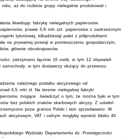
 roku, aż do rozbicia grupy nielegalnie produkowali i
ałania likwidując fabrykę nielegalnych papierosów.
papierosów, prawie 5,8 mln szt. papierosów z zastrzeżonym
ajanki tytoniowej, kilkadziesiąt palet z półproduktami
łała na prywatnej posesji w pomieszczeniu gospodarczym,
ków, głównie obcokrajowców.
omości, zatrzymano łącznie 16 osób, w tym 12 obywateli
, 3 samochody, w tym dostawczy służący do przewozu
owadzenia należnego podatku akcyzowego od
d 6,5 mln zł. Na terenie nielegalnej fabryki
apierosów, mogące świadczyć o tym, że można było w tym
osów bez polskich znaków skarbowych akcyzy. Z ustaleń
 przemycono poza granice Polski i tam sprzedawano. W
kach akcyzowym, VAT i celnym mogłyby wynieść blisko 40
lkopolskiego Wydziału Departamentu ds. Przestępczości