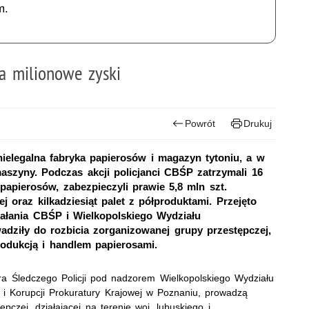
m.
a milionowe zyski
Powrót
Drukuj
ielegalna fabryka papierosów i magazyn tytoniu, a w
aszyny. Podczas akcji policjanci CBŚP zatrzymali 16
papierosów, zabezpieczyli prawie 5,8 mln szt.
ej oraz kilkadziesiąt palet z półproduktami. Przejęto
iałania CBŚP i Wielkopolskiego Wydziału
dziły do rozbicia zorganizowanej grupy przestępczej,
rodukcją i handlem papierosami.
ra Śledczego Policji pod nadzorem Wielkopolskiego Wydziału
i Korupcji Prokuratury Krajowej w Poznaniu, prowadzą
czej, działającej na terenie woj. lubuskiego i