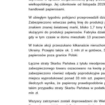
wielkopolskiego. Jej członkowie od listopada 2019
handlowali papierosami.
W ubiegłym tygodniu policjanci przeprowadzili dzi
Zabezpieczono wówczas pełną linię do produkcji 
znakiem znanej światowej marki, blisko 1,7 tony kr
służącymi do produkcji papierosów. Fabryka dzia
gdy w tym czasie w domu mieszkało 13 pracowni
W trakcie akcji przeszukano kilkanaście nieruch
Ukrainy. Przejęto także ok. 1 mln zł w gotówce
papierosów poza granice Polski.
Łączne straty Skarbu Państwa z tytułu nieodpr
zabezpieczonego towaru oszacowano na kwotę pona
zabezpieczono również odpady poprodukcyjne p
miejscu wyprodukować ponad 33 mln szt. papier
śledczych wynika, że papierosy prawdopodobnie
takim przypadku straty Skarbu Państwa w podat
mln zł.
Wszyscy zatrzymani zostali doprowadzeni do Wie