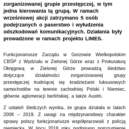
zorganizowanej grupie przestępczej, w tym
jedna kierowania tą grupą. W ramach
wrześniowej akcji zatrzymano 5 osób
podejrzanych o paserstwo i wyłudzenia
odszkodowań komunikacyjnych. Działania były
prowadzone w ramach projektu LIMES.
Funkcjonariusze Zarządu w Gorzowie Wielkopolskim
CBŚP z Wydziału w Zielonej Górze wraz z Prokuraturą
Okręgową w Zielonej Górze prowadzą śledztwo
dotyczące działalności zorganizowanej grupy
przestępczej trudniącej się kradzieżami luksusowych
samochodów na terenie zachodniej Polski i Niemiec,
głównie aglomeracji berlińskiej, a także Austrii.
Z ustaleń śledczych wynika, że grupa działała w latach
2008 – 2019. Z uwagi na międzynarodowy charakter
sprawy polscy funkcjonariusze współpracowali z policją
niemiecką. W lipcu 2018 roku podpisano porozumienie