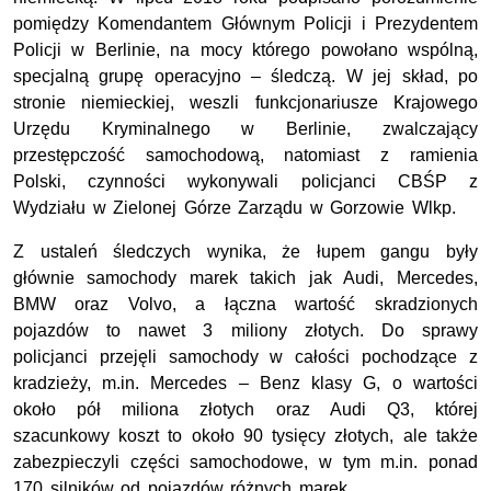
pomiędzy Komendantem Głównym Policji i Prezydentem
Policji w Berlinie, na mocy którego powołano wspólną,
specjalną grupę operacyjno – śledczą. W jej skład, po
stronie niemieckiej, weszli funkcjonariusze Krajowego
Urzędu Kryminalnego w Berlinie, zwalczający
przestępczość samochodową, natomiast z ramienia
Polski, czynności wykonywali policjanci CBŚP z
Wydziału w Zielonej Górze Zarządu w Gorzowie Wlkp.
Z ustaleń śledczych wynika, że łupem gangu były
głównie samochody marek takich jak Audi, Mercedes,
BMW oraz Volvo, a łączna wartość skradzionych
pojazdów to nawet 3 miliony złotych. Do sprawy
policjanci przejęli samochody w całości pochodzące z
kradzieży, m.in. Mercedes – Benz klasy G, o wartości
około pół miliona złotych oraz Audi Q3, której
szacunkowy koszt to około 90 tysięcy złotych, ale także
zabezpieczyli części samochodowe, w tym m.in. ponad
170 silników od pojazdów różnych marek.