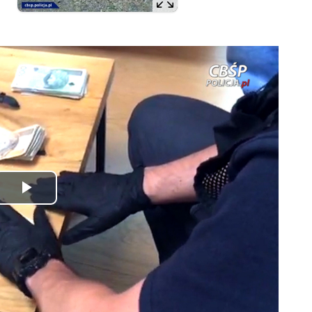
Odtwórz
wideo