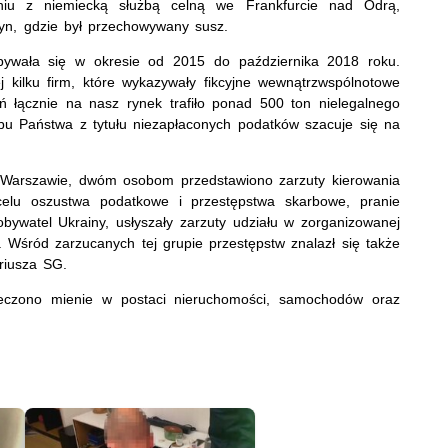
iu z niemiecką służbą celną we Frankfurcie nad Odrą,
yn, gdzie był przechowywany susz.
dbywała się w okresie od 2015 do października 2018 roku.
j kilku firm, które wykazywały fikcyjne wewnątrzwspólnotowe
ń łącznie na nasz rynek trafiło ponad 500 ton nielegalnego
bu Państwa z tytułu niezapłaconych podatków szacuje się na
Warszawie, dwóm osobom przedstawiono zarzuty kierowania
elu oszustwa podatkowe i przestępstwa skarbowe, pranie
obywatel Ukrainy, usłyszały zarzuty udziału w zorganizowanej
 Wśród zarzucanych tej grupie przestępstw znalazł się także
riusza SG.
eczono mienie w postaci nieruchomości, samochodów oraz