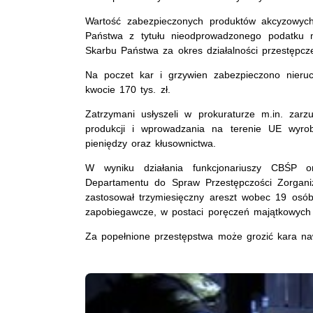
Wartość zabezpieczonych produktów akcyzowych
Państwa z tytułu nieodprowadzonego podatku m
Skarbu Państwa za okres działalności przestępcze
Na poczet kar i grzywien zabezpieczono nieru
kwocie 170 tys. zł.
Zatrzymani usłyszeli w prokuraturze m.in. zarz
produkcji i wprowadzania na terenie UE wyrob
pieniędzy oraz kłusownictwa.
W wyniku działania funkcjonariuszy CBŚP or
Departamentu do Spraw Przestępczości Zorganiz
zastosował trzymiesięczny areszt wobec 19 osó
zapobiegawcze, w postaci poręczeń majątkowych 
Za popełnione przestępstwa może grozić kara na