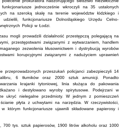
 polecenie prokuratora nadzorującego śledztwo niezwłocznie
k funkcjonariusze jednocześnie wkroczyli na 35 ustalonych
ych na szeroką skalę na terenie województw łódzkiego i
udzielili, funkcjonariusze Dolnośląskiego Urzędu Celno-
ętrznych Policji w Łodzi.
 czasu mogli prowadzili działalność przestępczą polegającą na
zowymi, przestępstwami związanymi z wytwarzaniem, handlem
wymaganego zezwolenia kłusownictwem i dystrybucją wyrobów
ępstwami korupcyjnymi związanymi z nadużyciem uprawnień
e przeprowadzonych przeszukań policjanci zabezpieczyli 14
kalibru, 6 tłumików oraz 2000 sztuk amunicji. Ponadto
twarzania krajanki tytoniowej, linia służąca do pakowania
dkażano i destylowano wyroby spirytusowe. Podejrzani w
brze ukryć nielegalne przedmioty. W jednym z pomieszczeń
cianie płyta z uchwytami na narzędzia. W rzeczywistości,
w którym funkcjonariusze ujawnili składowane papierosy i
, 700 tys. sztuk papierosów, 1900 litrów alkoholu oraz 1000