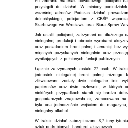
Po zebraniu materiału dowodowego policjanci na
przystąpili do działań. W miniony poniedziałe
wcześniej adresów. Podczas działań prowadzon
dolnośląskiego, policjantom z CBŚP wsparcia 
Skarbowego we Wrocławiu oraz Biura Spraw Wewn
Jak ustalili policjanci, zatrzymani od dłuższego
nielegalnej produkcji i obrocie wyrobami akcy
oraz posiadaniem broni palnej i amunicji bez 
mięsnych pozyskanych nielegalnie oraz przest
wynikających z pełnionych funkcji publicznych.
Łącznie zatrzymanych zostało 27 osób. W trakci
jednostek nielegalnej broni palnej różnego 
zlikwidowane zostały dwie nielegalne linie wy
papierosów oraz dwie rozlewnie, w których o
niektórych przypadkach starali się bardzo do
gospodarczych znajdowała się zamocowana na ś
była ona jednocześnie wejściem do magazynu, 
nielegalny alkohol.
W trakcie działań zabezpieczono 3,7 tony tytoniu
sztuk podrobionych banderol akcyzowych.