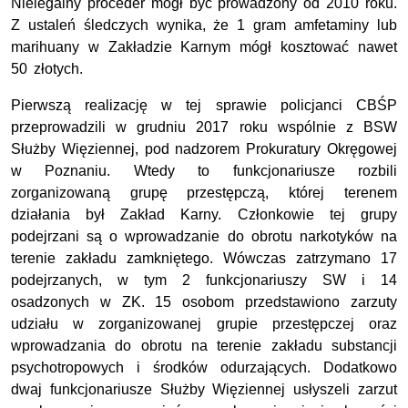
Nielegalny proceder mógł być prowadzony od 2010 roku.
Z ustaleń śledczych wynika, że 1 gram amfetaminy lub
marihuany w Zakładzie Karnym mógł kosztować nawet
50 złotych.
Pierwszą realizację w tej sprawie policjanci CBŚP
przeprowadzili w grudniu 2017 roku wspólnie z BSW
Służby Więziennej, pod nadzorem Prokuratury Okręgowej
w Poznaniu. Wtedy to funkcjonariusze rozbili
zorganizowaną grupę przestępczą, której terenem
działania był Zakład Karny. Członkowie tej grupy
podejrzani są o wprowadzanie do obrotu narkotyków na
terenie zakładu zamkniętego. Wówczas zatrzymano 17
podejrzanych, w tym 2 funkcjonariuszy SW i 14
osadzonych w ZK. 15 osobom przedstawiono zarzuty
udziału w zorganizowanej grupie przestępczej oraz
wprowadzania do obrotu na terenie zakładu substancji
psychotropowych i środków odurzających. Dodatkowo
dwaj funkcjonariusze Służby Więziennej usłyszeli zarzut