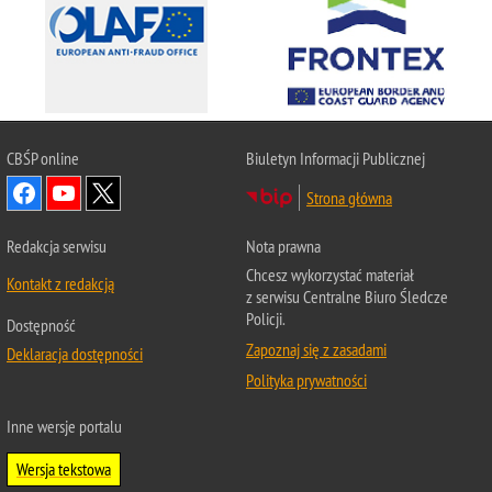
CBŚP
online
Biuletyn Informacji Publicznej
Strona główna
Redakcja serwisu
Nota prawna
Chcesz wykorzystać materiał
Kontakt z redakcją
z serwisu Centralne Biuro Śledcze
Policji.
Dostępność
Zapoznaj się z zasadami
Deklaracja dostępności
Polityka prywatności
Inne wersje portalu
Wersja tekstowa