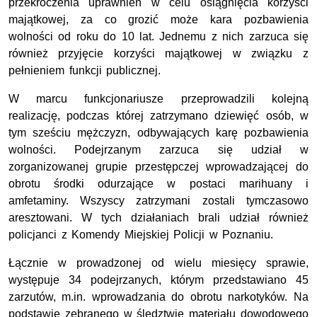
przekroczenia uprawnień w celu osiągnięcia korzyści
majątkowej, za co grozić może kara pozbawienia
wolności od roku do 10 lat. Jednemu z nich zarzuca się
również przyjęcie korzyści majątkowej w związku z
pełnieniem funkcji publicznej.
W marcu funkcjonariusze przeprowadzili kolejną
realizację, podczas której zatrzymano dziewięć osób, w
tym sześciu mężczyzn, odbywających karę pozbawienia
wolności. Podejrzanym zarzuca się udział w
zorganizowanej grupie przestępczej wprowadzającej do
obrotu środki odurzające w postaci marihuany i
amfetaminy. Wszyscy zatrzymani zostali tymczasowo
aresztowani. W tych działaniach brali udział również
policjanci z Komendy Miejskiej Policji w Poznaniu.
Łącznie w prowadzonej od wielu miesięcy sprawie,
występuje 34 podejrzanych, którym przedstawiano 45
zarzutów, m.in. wprowadzania do obrotu narkotyków. Na
podstawie zebranego w śledztwie materiału dowodowego