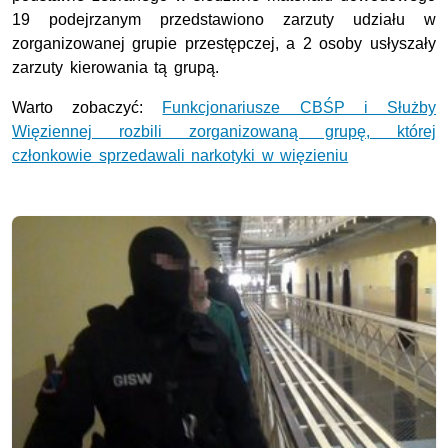
19 podejrzanym przedstawiono zarzuty udziału w
zorganizowanej grupie przestępczej, a 2 osoby usłyszały
zarzuty kierowania tą grupą.
Warto zobaczyć:
Funkcjonariusze CBŚP i Służby
Więziennej rozbili zorganizowaną grupę, której
członkowie sprzedawali narkotyki w więzieniu