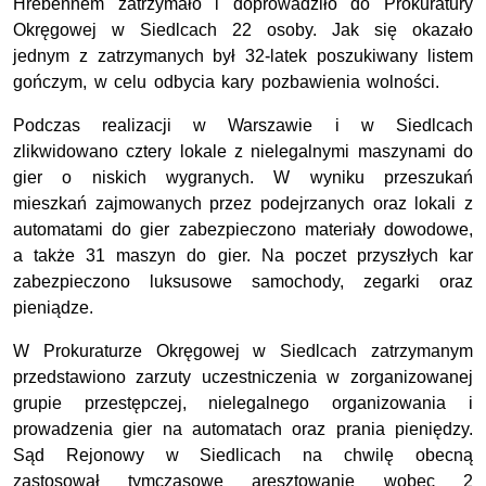
Hrebennem zatrzymało i doprowadziło do Prokuratury
Okręgowej w Siedlcach 22 osoby. Jak się okazało
jednym z zatrzymanych był 32-latek poszukiwany listem
gończym, w celu odbycia kary pozbawienia wolności.
Podczas realizacji w Warszawie i w Siedlcach
zlikwidowano cztery lokale z nielegalnymi maszynami do
gier o niskich wygranych. W wyniku przeszukań
mieszkań zajmowanych przez podejrzanych oraz lokali z
automatami do gier zabezpieczono materiały dowodowe,
a także 31 maszyn do gier. Na poczet przyszłych kar
zabezpieczono luksusowe samochody, zegarki oraz
pieniądze.
W Prokuraturze Okręgowej w Siedlcach zatrzymanym
przedstawiono zarzuty uczestniczenia w zorganizowanej
grupie przestępczej, nielegalnego organizowania i
prowadzenia gier na automatach oraz prania pieniędzy.
Sąd Rejonowy w Siedlicach na chwilę obecną
zastosował tymczasowe aresztowanie wobec 2