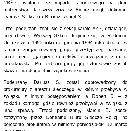
CBŚP ustalono, że napadu rabunkowego na dom
małżeństwa Jaroszewiczów w Aninie mogli dokonać:
Dariusz S., Marcin B. oraz Robert S.
Trzej podejrzani znali się z sekcji karate AZS, działającej
przy dawnej Wyższej Szkole Inżynierskiej w Radomiu.
Od czerwca 1993 roku do grudnia 1994 roku działali w
ramach zorganizowanej grupy przestępczej, nazwanej
przez media „gangiem karateków” i powiązanej z mafią
pruszkowską. Po rozbiciu grupy jej członkowie zostali
skazani na długoletnie wyroki więzienia.
Podejrzany Dariusz S. został doprowadzony do
prokuratury z aresztu śledczego, w którym przebywa w
związku z innym postępowaniem, a Robert S. – z
zakładu karnego, gdzie również przebywał w związku z
inną sprawą. Trzeci podejrzany, Marcin B. został
zatrzymany przez Centralne Biuro Śledcze Policji na
polecenie prokuratora w miniony poniedziałek, 12 marca