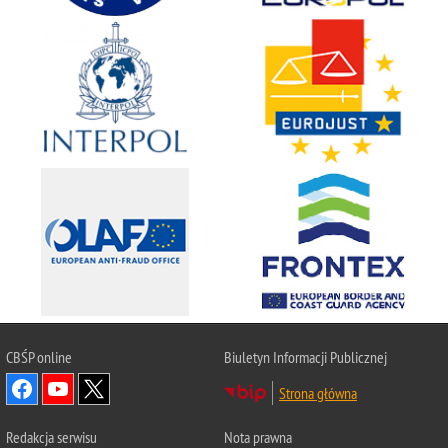
CBŚP
online
Biuletyn Informacji Publicznej
Strona główna
Redakcja serwisu
Nota prawna