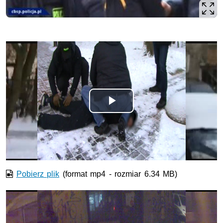
Odtwórz
wideo
Pobierz plik
(format mp4 - rozmiar 6.34 MB)