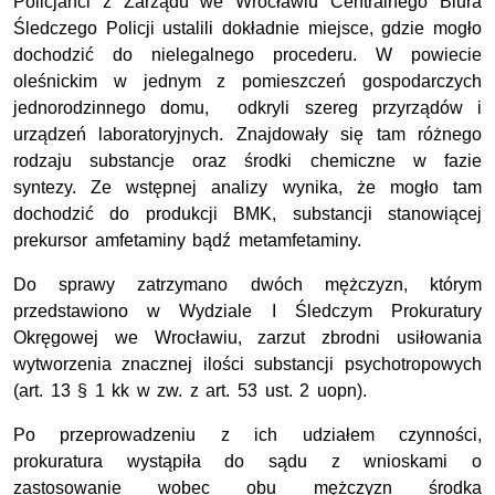
Policjanci z Zarządu we Wrocławiu Centralnego Biura
Śledczego Policji ustalili dokładnie miejsce, gdzie mogło
dochodzić do nielegalnego procederu. W powiecie
oleśnickim w jednym z pomieszczeń gospodarczych
jednorodzinnego domu, odkryli szereg przyrządów i
urządzeń laboratoryjnych. Znajdowały się tam różnego
rodzaju substancje oraz środki chemiczne w fazie
syntezy. Ze wstępnej analizy wynika, że mogło tam
dochodzić do produkcji BMK, substancji stanowiącej
prekursor amfetaminy bądź metamfetaminy.
Do sprawy zatrzymano dwóch mężczyzn, którym
przedstawiono w Wydziale I Śledczym Prokuratury
Okręgowej we Wrocławiu, zarzut zbrodni usiłowania
wytworzenia znacznej ilości substancji psychotropowych
(art. 13 § 1 kk w zw. z art. 53 ust. 2 uopn).
Po przeprowadzeniu z ich udziałem czynności,
prokuratura wystąpiła do sądu z wnioskami o
zastosowanie wobec obu mężczyzn środka