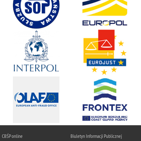
CBŚP
online
Biuletyn Informacji Publicznej